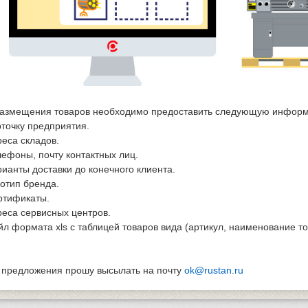
размещения товаров необходимо предоставить следующую инфор
рточку предприятия.
реса складов.
лефоны, почту контактных лиц.
рианты доставки до конечного клиента.
готип бренда.
ртификаты.
реса сервисных центров.
йл формата xls с таблицей товаров вида (артикул, наименование тов
предложения прошу высылать на почту
ok@rustan.ru