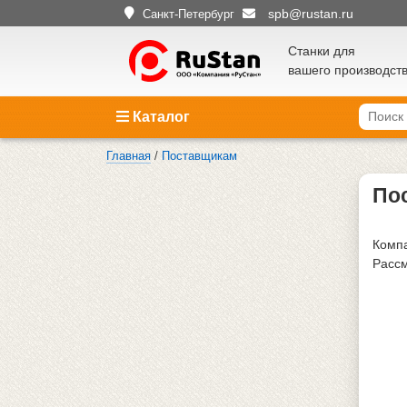
spb@rustan.ru
Санкт-Петербург
Станки для
вашего производст
Каталог
Главная
/
Поставщикам
По
Компа
Рассм