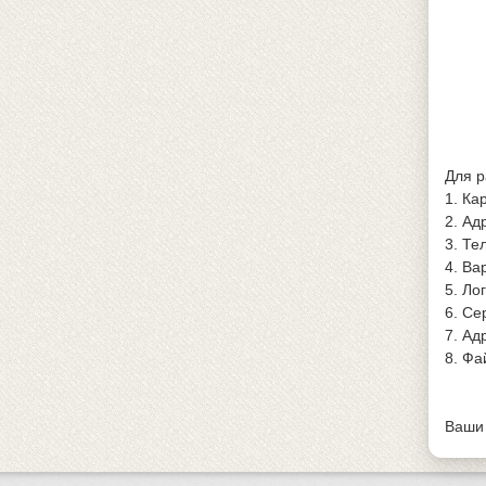
Для 
1. Ка
2. Ад
3. Те
4. Ва
5. Ло
6. Се
7. Ад
8. Фа
Ваши 