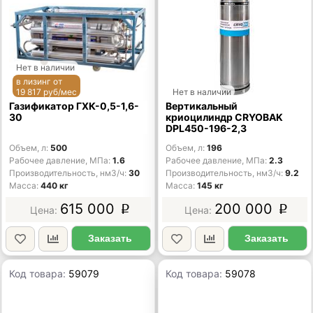
Нет в наличии
в лизинг от
19 817 руб/мес
Нет в наличии
Газификатор ГХК-0,5-1,6-
Вертикальный
30
криоцилиндр CRYOBAK
DPL450-196-2,3
Объем, л
500
Объем, л
196
Рабочее давление, МПа
1.6
Рабочее давление, МПа
2.3
Производительность, нм3/ч
30
Производительность, нм3/ч
9.2
Масса
440 кг
Масса
145 кг
615 000
200 000
p
p
Заказать
Заказать
Код товара:
59079
Код товара:
59078