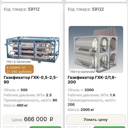
Код товара:
59112
Код товара:
59122
Нет в наличии
в лизинг от
21 460 руб/мес
Нет в наличии
Газификатор ГХК-0,5-2,5-
Газификатор ГХК-2/1,6-
90
200
Объем, л
500
Объем, л
2000
Рабочее давление, МПа
2.5
Рабочее давление, МПа
1.6
Производительность, нм3/ч
90
Производительность, нм3/ч
200
Масса
490 кг
Масса
2000 кг
666 000
p
Узнать цену