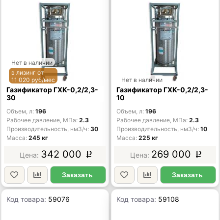
Нет в наличии
в лизинг от
11 020 руб/мес
Нет в наличии
Газификатор ГХК-0,2/2,3-
Газификатор ГХК-0,2/2,3-
30
10
Объем, л
196
Объем, л
196
Рабочее давление, МПа
2.3
Рабочее давление, МПа
2.3
Производительность, нм3/ч
30
Производительность, нм3/ч
10
Масса
245 кг
Масса
225 кг
342 000
269 000
p
p
Заказать
Заказать
Код товара:
59076
Код товара:
59108