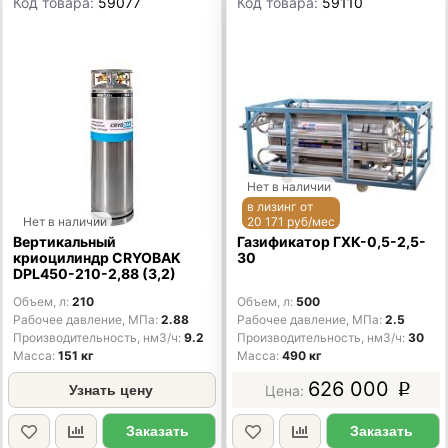
Код товара:
59077
Код товара:
59110
Нет в наличии
в лизинг от
Нет в наличии
20 171 руб/мес
Вертикальный
Газификатор ГХК-0,5-2,5-
криоцилиндр CRYOBAK
30
DPL450-210-2,88 (3,2)
Объем, л
210
Объем, л
500
Рабочее давление, МПа
2.88
Рабочее давление, МПа
2.5
Производительность, нм3/ч
9.2
Производительность, нм3/ч
30
Масса
151 кг
Масса
490 кг
626 000
Узнать цену
p
Заказать
Заказать