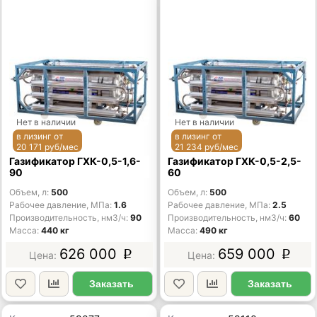
Нет в наличии
Нет в наличии
в лизинг от
в лизинг от
20 171 руб/мес
21 234 руб/мес
Газификатор ГХК-0,5-1,6-
Газификатор ГХК-0,5-2,5-
90
60
Объем, л
500
Объем, л
500
Рабочее давление, МПа
1.6
Рабочее давление, МПа
2.5
Производительность, нм3/ч
90
Производительность, нм3/ч
60
Масса
440 кг
Масса
490 кг
626 000
659 000
p
p
Заказать
Заказать