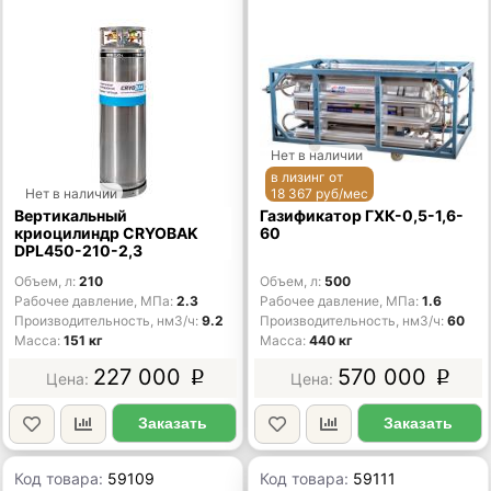
Нет в наличии
в лизинг от
Нет в наличии
18 367 руб/мес
Вертикальный
Газификатор ГХК-0,5-1,6-
криоцилиндр CRYOBAK
60
DPL450-210-2,3
Объем, л
210
Объем, л
500
Рабочее давление, МПа
2.3
Рабочее давление, МПа
1.6
Производительность, нм3/ч
9.2
Производительность, нм3/ч
60
Масса
151 кг
Масса
440 кг
227 000
570 000
p
p
Заказать
Заказать
Код товара:
59109
Код товара:
59111