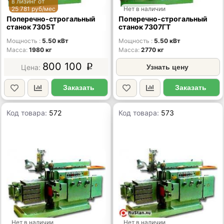
в лизинг от
25 781 руб/мес
Нет в наличии
Поперечно-строгальный
Поперечно-строгальный
станок 7305Т
станок 7307ГТ
Мощность
5.50 кВт
Мощность
5.50 кВт
Масса
1980 кг
Масса
2770 кг
800 100
p
Узнать цену
Заказать
Заказать
Код товара:
572
Код товара:
573
Нет в наличии
Нет в наличии