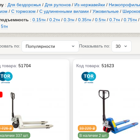
пу
:
Для бездорожья
/
Для рулонов
/
Из нержавейки
/
Низкопрофиль
мом
/
С тормозом
/
С удлиненными вилами
/
Узковильные
/
Широко
подъемность
:
0.15тн
/
0.2тн
/
0.3тн
/
0.35тн
/
0.5тн
/
0.7тн
/
0.75тн
/
5тн
ровать по:
Показывать по:
 товара:
51704
Код товара:
51623
7 726
33 220
p
p
наличии 337 шт.
В наличии 2 шт.