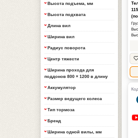
Те
Высота подъема, мм
11
Высота подхвата
(п
Гру
Длина вил
Выс
Выс
Ширина вил
Дли
Шир
Радиус поворота
Рад
Центр тяжести
Бре
Мас
Ширина прохода для
поддонов 800 × 1200 в длину
Аккумулятор
Код
Размер ведущего колеса
Тип тормоза
Бренд
Ширина одной вилы, мм