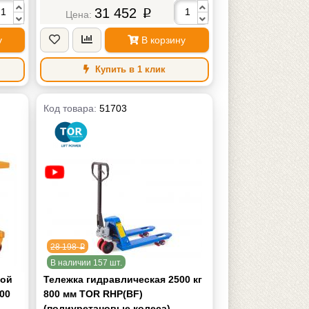
50 мм
Длина вил
800 мм
31 452
p
50 мм
Ширина вил
380 мм
65 мм
Радиус поворота
900 мм
у
В корзину
TOR
Бренд
XILIN
72 кг
Масса
35 кг
Купить в 1 клик
Код товара:
51703
28 198
p
В наличии 157 шт.
ной
Тележка гидравлическая 2500 кг
500
800 мм TOR RHP(BF)
(полиуретановые колеса)