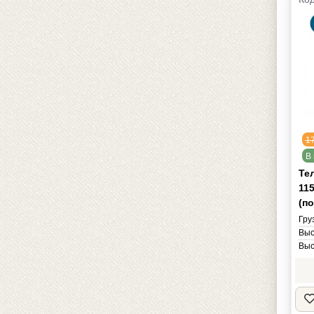
1
В 
Те
115
(п
Гру
Выс
Выс
Дли
Шир
Рад
Бре
Мас