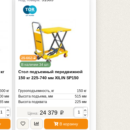
25 662
p
В наличии 34 шт.
 кг
Стол подъемный передвижной
150 кг 225-740 мм XILIN SP150
500 кг
Грузоподъемность, кг
150 кг
00 мм
Высота подъема, мм
515 мм
85 мм
Высота подхвата
225 мм
50 мм
Бренд
XILIN
24 379
p
50 мм
Масса
44 кг
15 мм
у
В корзину
00 мм
TOR