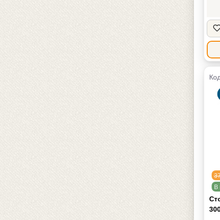
Дли
Шир
Бре
Мас
Код
3
В 
Ст
300