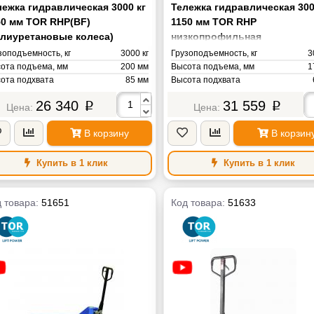
лежка гидравлическая 3000 кг
Тележка гидравлическая 300
50 мм TOR RHP(BF)
1150 мм TOR RHP
олиуретановые колеса)
низкопрофильная
(полиуретановые колеса)
зоподъемность, кг
3000 кг
Грузоподъемность, кг
3
ота подъема, мм
200 мм
Высота подъема, мм
1
ота подхвата
85 мм
Высота подхвата
на вил
1150 мм
Длина вил
11
26 340
31 559
p
p
ина вил
550 мм
Ширина вил
5
иус поворота
1265 мм
Радиус поворота
12
В корзину
В корзин
нд
TOR
Бренд
са
73 кг
Масса
Купить в 1 клик
Купить в 1 клик
 товара:
51651
Код товара:
51633