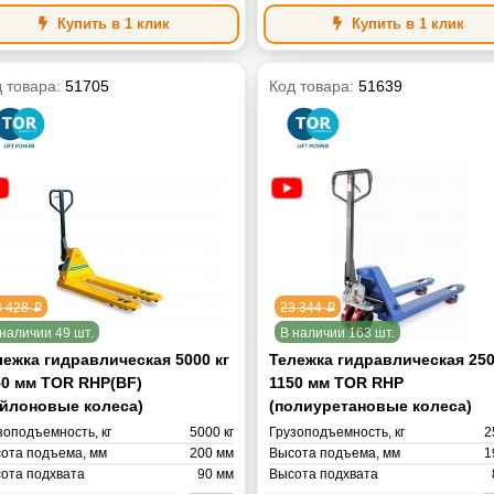
Масса
Купить в 1 клик
Купить в 1 клик
 товара:
51705
Код товара:
51639
8 428
23 344
p
p
наличии 49 шт.
В наличии 163 шт.
лежка гидравлическая 5000 кг
Тележка гидравлическая 250
50 мм TOR RHP(BF)
1150 мм TOR RHP
ейлоновые колеса)
(полиуретановые колеса)
зоподъемность, кг
5000 кг
Грузоподъемность, кг
2
ота подъема, мм
200 мм
Высота подъема, мм
1
ота подхвата
90 мм
Высота подхвата