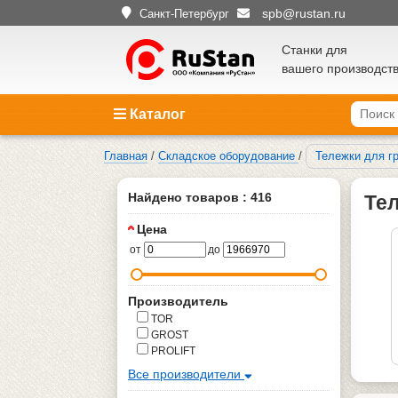
spb@rustan.ru
Санкт-Петербург
Станки для
вашего производст
Каталог
Главная
/
Складское оборудование
/
Тележки для г
Найдено товаров : 416
Тел
Цена
от
до
Производитель
TOR
GROST
PROLIFT
Все производители