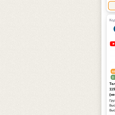
Код
6
В 
Те
11
(н
Гру
Выс
Выс