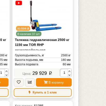
31 504
p
В наличии 37 шт.
0 кг
Тележка гидравлическая 2500 кг
1150 мм TOR RHP
низкопрофильная
(полиуретановые колеса)
000 кг
Грузоподъемность, кг
2500 кг
75 мм
Высота подъема, мм
180 мм
85 мм
Высота подхвата
60 мм
50 мм
Длина вил
1150 мм
29 929
p
50 мм
Ширина вил
550 мм
65 мм
Радиус поворота
1286 мм
у
В корзину
TOR
Бренд
TOR
76 кг
Масса
72 кг
Купить в 1 клик
Код товара:
51385