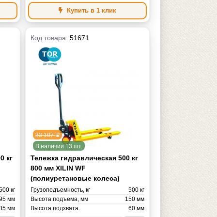
325 кг
Купить в 1 клик
Код товара:
51671
33 107
p
В наличии 13 шт.
0 кг
Тележка гидравлическая 500 кг
800 мм XILIN WF
(полиуретановые колеса)
500 кг
Грузоподъемность, кг
500 кг
95 мм
Высота подъема, мм
150 мм
85 мм
Высота подхвата
60 мм