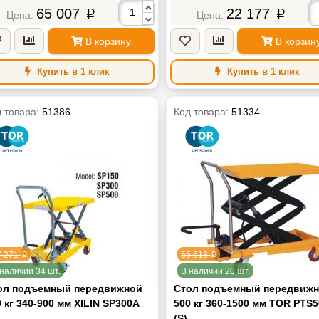
на вил
1150 мм
Длина вил
11
65 007
22 177
p
p
ина вил
550 мм
Ширина вил
5
нд
TOR
Радиус поворота
12
В корзину
В корзин
са
123 кг
Бренд
Масса
Купить в 1 клик
Купить в 1 клик
 товара:
51386
Код товара:
51334
7 271
55 518
p
p
наличии 34 шт.
В наличии 20 шт.
ол подъемный передвижной
Стол подъемный передвиж
 кг 340-900 мм XILIN SP300А
500 кг 360-1500 мм TOR PTS
(S)