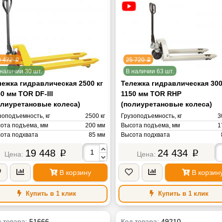
0 472
25 720
p
p
наличии 30 шт.
В наличии 63 шт.
лежка гидравлическая 2500 кг
Тележка гидравлическая 300
0 мм TOR DF-III
1150 мм TOR RHP
олиуретановые колеса)
(полиуретановые колеса)
зоподъемность, кг
2500 кг
Грузоподъемность, кг
3
ота подъема, мм
200 мм
Высота подъема, мм
1
ота подхвата
85 мм
Высота подхвата
на вил
1150 мм
Длина вил
11
19 448
24 434
p
p
ина вил
550 мм
Ширина вил
5
иус поворота
1265 мм
Радиус поворота
12
В корзину
В корзин
нд
TOR
Бренд
са
60 кг
Масса
Купить в 1 клик
Купить в 1 клик
 товара:
51666
Код товара:
49210