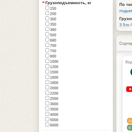
Грузоподъемность, кг
По ти
150
подье
200
Грузо
300
350
3.5тн
360
500
680
Сорти
700
750
800
1000
Код
1200
1500
1600
1800
2000
2200
2500
3000
3500
4000
5000
2
6000
В 