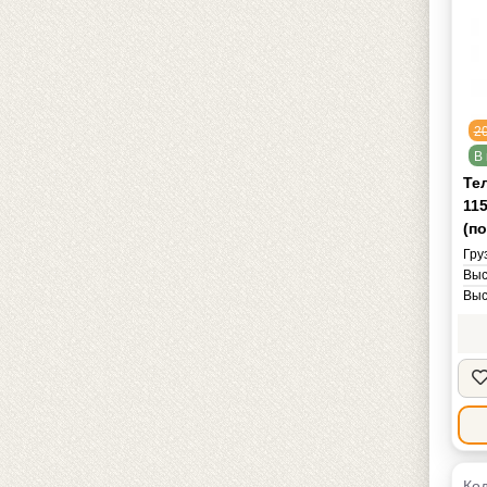
2
В 
Те
115
(п
Гру
Выс
Выс
Дли
Шир
Рад
Бре
Мас
Код