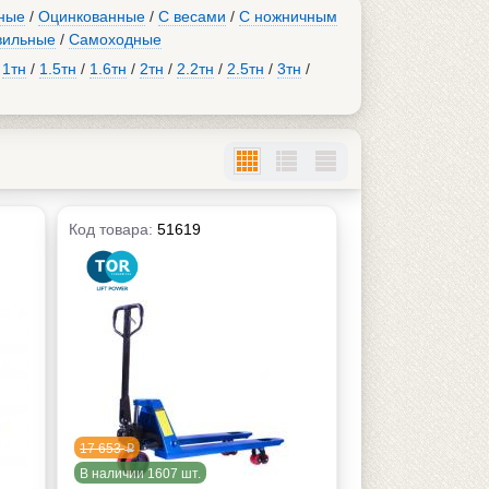
ные
/
Оцинкованные
/
С весами
/
С ножничным
вильные
/
Самоходные
/
1тн
/
1.5тн
/
1.6тн
/
2тн
/
2.2тн
/
2.5тн
/
3тн
/
Код товара:
51619
17 653
p
В наличии 1607 шт.