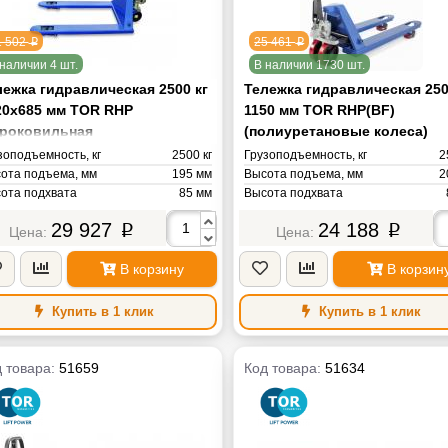
1 502
25 461
p
p
наличии 4 шт.
В наличии 1730 шт.
лежка гидравлическая 2500 кг
Тележка гидравлическая 250
20х685 мм TOR RHP
1150 мм TOR RHP(BF)
роковильная
(полиуретановые колеса)
олиуретановые колеса)
зоподъемность, кг
2500 кг
Грузоподъемность, кг
2
ота подъема, мм
195 мм
Высота подъема, мм
2
ота подхвата
85 мм
Высота подхвата
на вил
1150 мм
Длина вил
11
29 927
24 188
p
p
ина вил
685 мм
Ширина вил
5
нд
TOR
Радиус поворота
12
В корзину
В корзин
са
90 кг
Бренд
Масса
Купить в 1 клик
Купить в 1 клик
 товара:
51659
Код товара:
51634