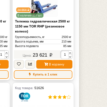
24 864
p
В наличии 107 шт.
0 кг
Тележка гидравлическая 2500 кг
1150 мм TOR RHP (резиновое
колесо)
500 кг
Грузоподъемность, кг
2500 кг
00 мм
Высота подъема, мм
210 мм
85 мм
Высота подхвата
85 мм
50 мм
Длина вил
1150 мм
23 621
p
50 мм
Ширина вил
550 мм
65 мм
Радиус поворота
1265 мм
у
В корзину
TOR
Бренд
TOR
66 кг
Масса
72 кг
Купить в 1 клик
Код товара:
51626