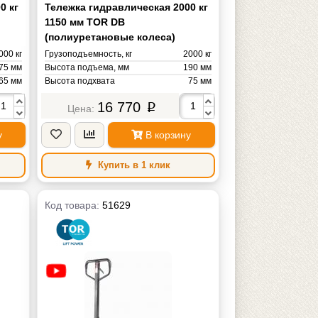
0 кг
Тележка гидравлическая 2000 кг
1150 мм TOR DB
(полиуретановые колеса)
000 кг
Грузоподъемность, кг
2000 кг
75 мм
Высота подъема, мм
190 мм
65 мм
Высота подхвата
75 мм
50 мм
Длина вил
1150 мм
16 770
p
50 мм
Ширина вил
550 мм
86 мм
Радиус поворота
1276 мм
у
В корзину
TOR
Бренд
TOR
76 кг
Масса
60 кг
Купить в 1 клик
Код товара:
51629