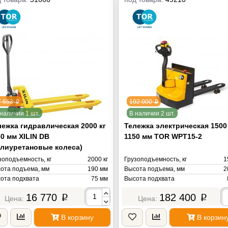
7 653
192 000
p
p
наличии 1 шт.
В наличии 2 шт.
лежка гидравлическая 2000 кг
Тележка электрическая 1500
0 мм XILIN DB
1150 мм TOR WPT15-2
олиуретановые колеса)
зоподъемность, кг
2000 кг
Грузоподъемность, кг
1
ота подъема, мм
190 мм
Высота подъема, мм
2
ота подхвата
75 мм
Высота подхвата
на вил
1150 мм
Длина вил
11
16 770
182 400
p
p
ина вил
550 мм
Ширина вил
5
иус поворота
1276 мм
Радиус поворота
14
В корзину
В корзин
нд
XILIN
Центр тяжести
6
са
60 кг
Бренд