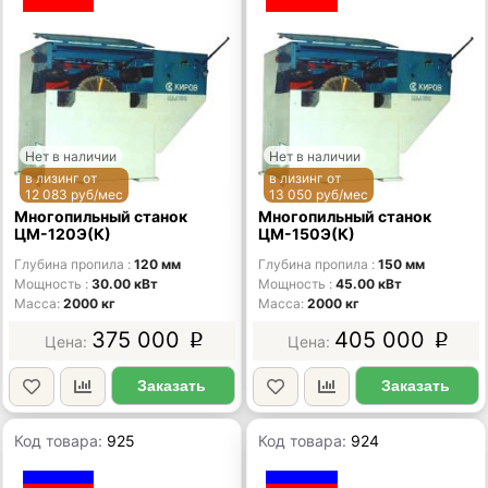
Нет в наличии
Нет в наличии
в лизинг от
в лизинг от
12 083 руб/мес
13 050 руб/мес
Многопильный станок
Многопильный станок
ЦМ-120Э(К)
ЦМ-150Э(К)
Глубина пропила
120 мм
Глубина пропила
150 мм
Мощность
30.00 кВт
Мощность
45.00 кВт
Масса
2000 кг
Масса
2000 кг
375 000
405 000
p
p
Заказать
Заказать
Код товара:
925
Код товара:
924