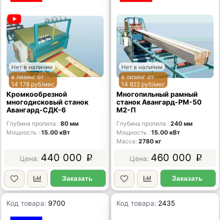
Нет в наличии
Нет в наличии
в лизинг от
в лизинг от
14 178 руб/мес
14 822 руб/мес
Кромкообрезной
Многопильный рамный
многодисковый станок
станок Авангард-РM-50
Авангард-СДК-6
М2-П
Глубина пропила
80 мм
Глубина пропила
240 мм
Мощность
15.00 кВт
Мощность
15.00 кВт
Масса
2780 кг
440 000
460 000
p
p
Заказать
Заказать
Код товара:
9700
Код товара:
2435