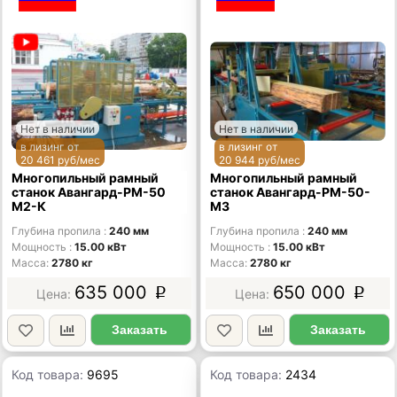
Нет в наличии
Нет в наличии
в лизинг от
в лизинг от
20 461 руб/мес
20 944 руб/мес
Многопильный рамный
Многопильный рамный
станок Авангард-РM-50
станок Авангард-РМ-50-
М2-К
М3
Глубина пропила
240 мм
Глубина пропила
240 мм
Мощность
15.00 кВт
Мощность
15.00 кВт
Масса
2780 кг
Масса
2780 кг
635 000
650 000
p
p
Заказать
Заказать
Код товара:
9695
Код товара:
2434