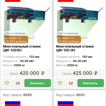
Нет в наличии
Нет в наличии
в лизинг от
в лизинг от
13 533 руб/мес
13 694 руб/мес
Многопильный станок
Многопильный станок
ЦМ-120(К)
ЦМ-150 (К)
Глубина пропила
120 мм
Глубина пропила
150 мм
Мощность
30.00 кВт
Мощность
45.00 кВт
Масса
2000 кг
Масса
2000 кг
420 000
425 000
p
p
Заказать
Заказать
Код товара:
9699
Код товара:
9693