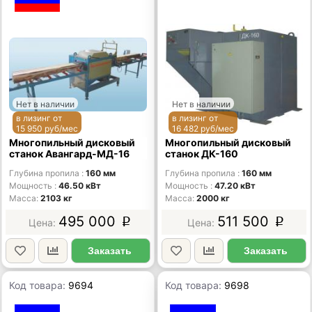
Нет в наличии
Нет в наличии
в лизинг от
в лизинг от
15 950 руб/мес
16 482 руб/мес
Многопильный дисковый
Многопильный дисковый
станок Авангард-МД-16
станок ДК-160
Глубина пропила
160 мм
Глубина пропила
160 мм
Мощность
46.50 кВт
Мощность
47.20 кВт
Масса
2103 кг
Масса
2000 кг
495 000
511 500
p
p
Заказать
Заказать
Код товара:
9694
Код товара:
9698