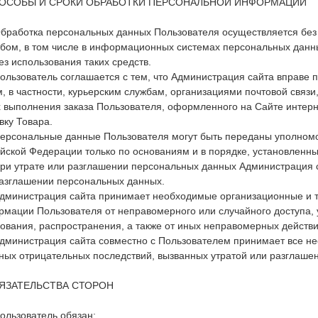
ПОСОБЫ И СРОКИ ОБРАБОТКИ ПЕРСОНАЛЬНОЙ ИНФОРМАЦИИ
Обработка персональных данных Пользователя осуществляется без
бом, в том числе в информационных системах персональных данн
ез использования таких средств.
Пользователь соглашается с тем, что Администрация сайта вправе
, в частности, курьерским службам, организациями почтовой связи
 выполнения заказа Пользователя, оформленного на Сайте интерн
вку Товара.
Персональные данные Пользователя могут быть переданы уполном
йской Федерации только по основаниям и в порядке, установленн
При утрате или разглашении персональных данных Администрация 
азглашении персональных данных.
Администрация сайта принимает необходимые организационные и 
мации Пользователя от неправомерного или случайного доступа, 
ования, распространения, а также от иных неправомерных действи
Администрация сайта совместно с Пользователем принимает все 
ных отрицательных последствий, вызванных утратой или разглаше
БЯЗАТЕЛЬСТВА СТОРОН
Пользователь обязан: