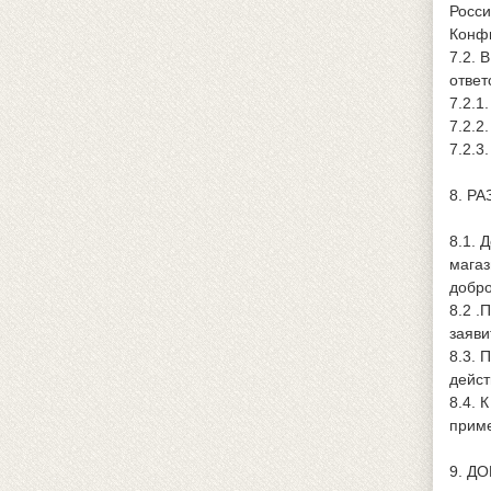
Росси
Конф
7.2. 
ответ
7.2.1
7.2.2
7.2.3
8. Р
8.1. 
магаз
добро
8.2 .
заяви
8.3. 
дейст
8.4. 
приме
9. Д