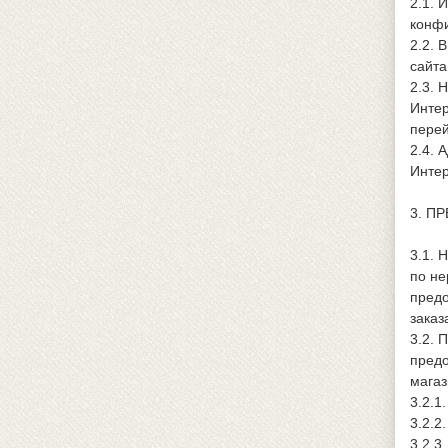
2.1. 
конфи
2.2. 
сайта
2.3. 
Интер
перей
2.4. 
Интер
3. П
3.1. 
по не
предо
заказ
3.2. 
предо
магаз
3.2.1
3.2.2
3.2.3