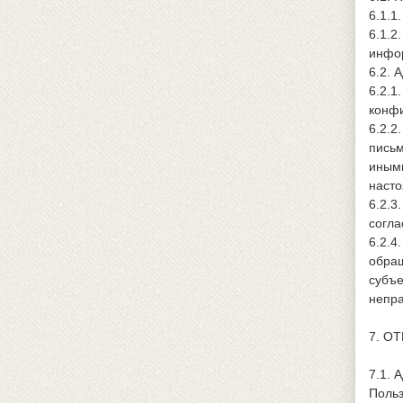
6.1.1
6.1.2
инфо
6.2. 
6.2.1
конфи
6.2.2
письм
иными
насто
6.2.3
согла
6.2.4
обращ
субъе
непра
7. О
7.1. 
Польз