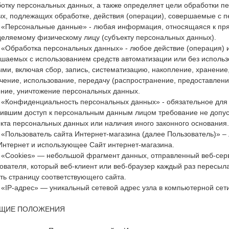
отку персональных данных, а также определяет цели обработки п
х, подлежащих обработке, действия (операции), совершаемые с 
. «Персональные данные» - любая информация, относящаяся к пр
еляемому физическому лицу (субъекту персональных данных).
. «Обработка персональных данных» - любое действие (операция) и
шаемых с использованием средств автоматизации или без использ
ми, включая сбор, запись, систематизацию, накопление, хранение
чение, использование, передачу (распространение, предоставление
ние, уничтожение персональных данных.
. «Конфиденциальность персональных данных» - обязательное дл
ившим доступ к персональным данным лицом требование не допуск
кта персональных данных или наличия иного законного основания.
. «Пользователь сайта Интернет-магазина (далее Пользователь)» –
Интернет и использующее Сайт интернет-магазина.
. «Cookies» — небольшой фрагмент данных, отправленный веб-се
ователя, который веб-клиент или веб-браузер каждый раз пересыл
ть страницу соответствующего сайта.
. «IP-адрес» — уникальный сетевой адрес узла в компьютерной сети
БЩИЕ ПОЛОЖЕНИЯ