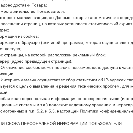
. адрес доставки Товара;
. место жительство Пользователя.
Интернет-магазин защищает Данные, которые автоматически перед
 посещении страниц, на которых установлен статистический скрипт 
дрес;
ормация из cookies;
ормация о браузере (или иной программе, которая осуществляет до
мя доступа;
ес страницы, на которой расположен рекламный блок;
ерер (адрес предыдущей страницы).
. Отключение cookies может повлечь невозможность доступа к час
изации.
. Интернет-магазин осуществляет сбор статистики об IP-адресах с
ьзуется с целью выявления и решения технических проблем, для 
жей.
Любая иная персональная информация неоговоренная выше (истор
ционные системы и т.д.) подлежит надежному хранению и нераспр
смотренных в п.п. 5.2. и 5.3. настоящей Политики конфиденциальн
ЕЛИ СБОРА ПЕРСОНАЛЬНОЙ ИНФОРМАЦИИ ПОЛЬЗОВАТЕЛЯ