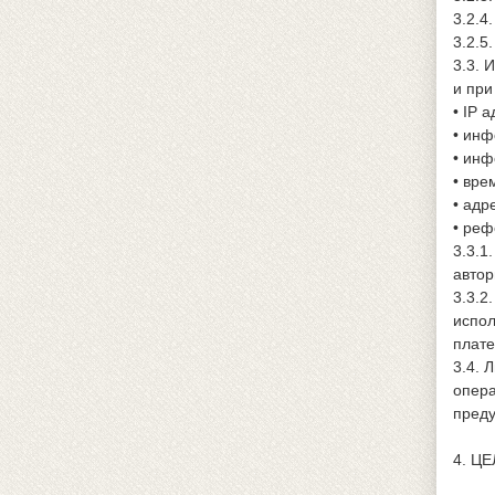
3.2.4
3.2.5
3.3. 
и при
• IP а
• инф
• инф
• вре
• адр
• реф
3.3.1
автор
3.3.2
испол
плате
3.4. 
опера
преду
4. Ц