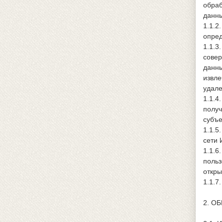
обраб
данны
1.1.2
опред
1.1.3
совер
данны
извле
удале
1.1.4
получ
субъе
1.1.5
сети 
1.1.6
польз
откры
1.1.7
2. О