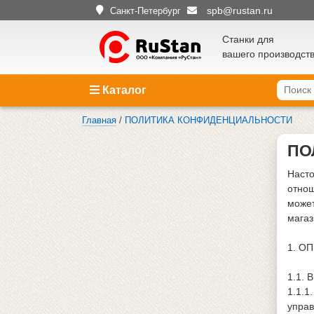
spb@rustan.ru
Санкт-Петербург
Станки для
вашего производст
Каталог
Главная
/
ПОЛИТИКА КОНФИДЕНЦИАЛЬНОСТИ
ПО
Насто
отнош
может
магаз
1. О
1.1. 
1.1.1
управ