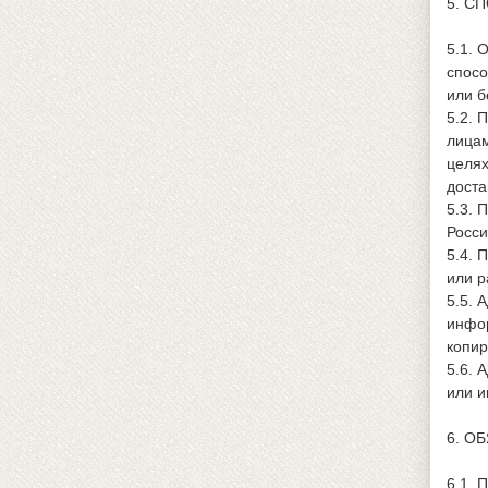
5. С
5.1. 
спосо
или б
5.2. 
лицам
целях
доста
5.3. 
Росси
5.4. 
или р
5.5. 
инфор
копир
5.6. 
или и
6. О
6.1. 