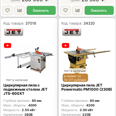
Заказать
Заказать
Код товара:
37016
Код товара:
34320
Нет в наличии
в лизинг от
Нет в наличии
10 311 руб/мес
Циркулярная пила с
Циркулярная пила JET
подвижным столом JET
Powermatic PM1000 (230В)
JTS-600XT
Глубина пропила
80 мм
Глубина пропила
80 мм
Макс. обороты
4000
Макс. обороты
4200
Мощность
2.50 кВт
Мощность
2.00 кВт
Напряжение
380В
Напряжение
220В