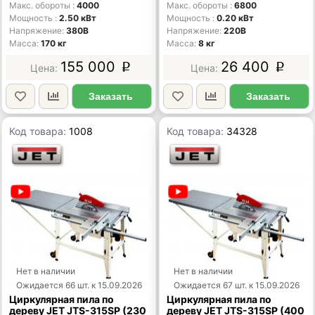
Макс. обороты
4000
Макс. обороты
6800
Мощность
2.50 кВт
Мощность
0.20 кВт
Напряжение
380В
Напряжение
220В
Масса
170 кг
Масса
8 кг
155 000
26 400
p
p
Заказать
Заказать
Код товара:
1008
Код товара:
34328
Нет в наличии
Нет в наличии
Ожидается 66 шт. к 15.09.2026
Ожидается 67 шт. к 15.09.2026
Циркулярная пила по
Циркулярная пила по
дереву JET JTS-315SP (230
дереву JET JTS-315SP (400