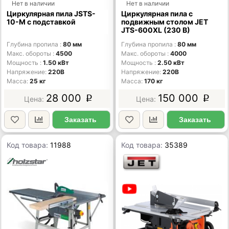
Нет в наличии
Нет в наличии
Циркулярная пила JSTS-
Циркулярная пила с
10-M с подставкой
подвижным столом JET
JTS-600XL (230 В)
Глубина пропила
80 мм
Глубина пропила
80 мм
Макс. обороты
4500
Макс. обороты
4000
Мощность
1.50 кВт
Мощность
2.50 кВт
Напряжение
220В
Напряжение
220В
Масса
25 кг
Масса
170 кг
28 000
150 000
p
p
Заказать
Заказать
Код товара:
11988
Код товара:
35389