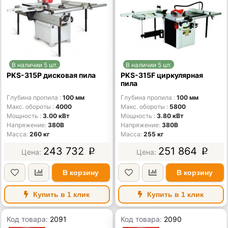
В наличии 5 шт.
В наличии 5 шт.
PKS-315P дисковая пила
PKS-315F циркулярная
пила
Глубина пропила
100 мм
Глубина пропила
100 мм
Макс. обороты
4000
Макс. обороты
5800
Мощность
3.00 кВт
Мощность
3.80 кВт
Напряжение
380В
Напряжение
380В
Масса
260 кг
Масса
255 кг
243 732
251 864
p
p
В корзину
В корзину
Купить в 1 клик
Купить в 1 клик
Код товара:
2091
Код товара:
2090