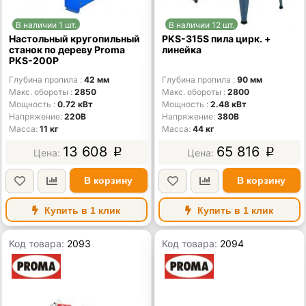
В наличии 1 шт.
В наличии 12 шт.
Настольный кругопильный
PKS-315S пила цирк. +
станок по дереву Proma
линейка
PKS-200P
Глубина пропила
42 мм
Глубина пропила
90 мм
Макс. обороты
2850
Макс. обороты
2800
Мощность
0.72 кВт
Мощность
2.48 кВт
Напряжение
220В
Напряжение
380В
Масса
11 кг
Масса
44 кг
13 608
65 816
p
p
В корзину
В корзину
Купить в 1 клик
Купить в 1 клик
Код товара:
2093
Код товара:
2094