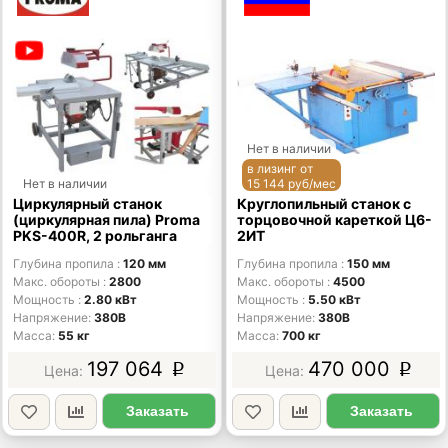
Нет в наличии
в лизинг от
Нет в наличии
15 144 руб/мес
Циркулярный станок
Круглопильный станок с
(циркулярная пила) Proma
торцовочной кареткой Ц6-
PKS-400R, 2 рольганга
2ИТ
Глубина пропила
120 мм
Глубина пропила
150 мм
Макс. обороты
2800
Макс. обороты
4500
Мощность
2.80 кВт
Мощность
5.50 кВт
Напряжение
380В
Напряжение
380В
Масса
55 кг
Масса
700 кг
197 064
470 000
p
p
Заказать
Заказать