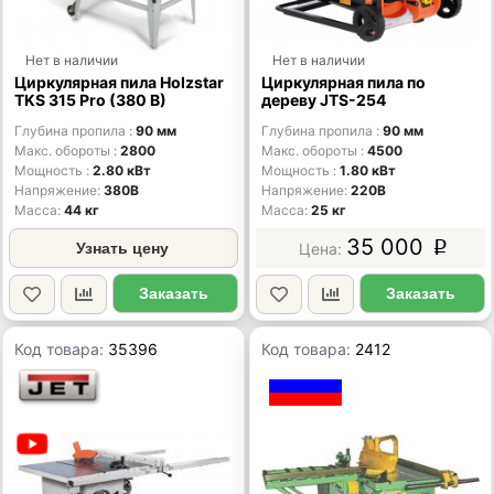
Нет в наличии
Нет в наличии
Циркулярная пила Holzstar
Циркулярная пила по
TKS 315 Pro (380 В)
дереву JTS-254
Глубина пропила
90 мм
Глубина пропила
90 мм
Макс. обороты
2800
Макс. обороты
4500
Мощность
2.80 кВт
Мощность
1.80 кВт
Напряжение
380В
Напряжение
220В
Масса
44 кг
Масса
25 кг
35 000
Узнать цену
p
Заказать
Заказать
Код товара:
35396
Код товара:
2412