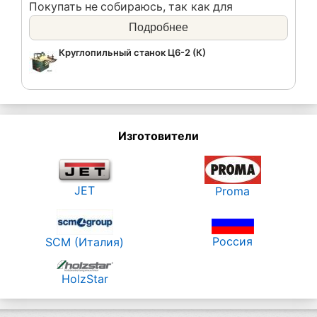
Покупать не собираюсь, так как для
распиловки нужен чугунный и массивный
Подробнее
станок
Круглопильный станок Ц6-2 (К)
Изготовители
JET
Proma
Россия
SCM (Италия)
HolzStar