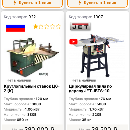
Купить в 1 клик
Купить в 1 клик
Код товара:
922
Код товара:
1007
Нет в наличии
Нет в наличии
Круглопильный станок Ц6-
Циркулярная пила по
2 (К)
дереву JET JBTS-10
Глубина пропила
120 мм
Глубина пропила
76 мм
Макс. обороты
3000
Макс. обороты
5000
Мощность
4.00 кВт
Мощность
1.70 кВт
Напряжение
380В
Напряжение
220В
Масса
650 кг
Масса
35 кг
280 000
28 500
p
p