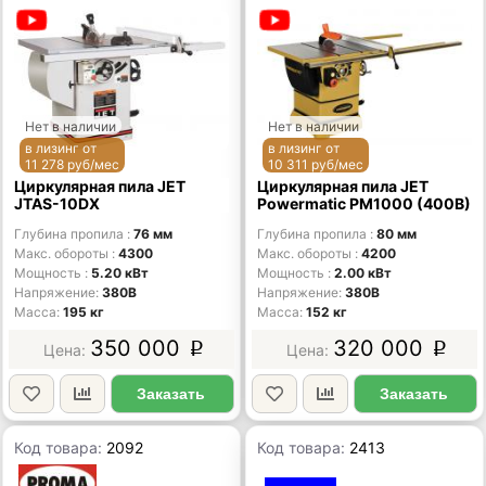
Нет в наличии
Нет в наличии
в лизинг от
в лизинг от
11 278 руб/мес
10 311 руб/мес
Циркулярная пила JET
Циркулярная пила JET
JTAS-10DX
Powermatic PM1000 (400В)
Глубина пропила
76 мм
Глубина пропила
80 мм
Макс. обороты
4300
Макс. обороты
4200
Мощность
5.20 кВт
Мощность
2.00 кВт
Напряжение
380В
Напряжение
380В
Масса
195 кг
Масса
152 кг
350 000
320 000
p
p
Заказать
Заказать
Код товара:
2092
Код товара:
2413