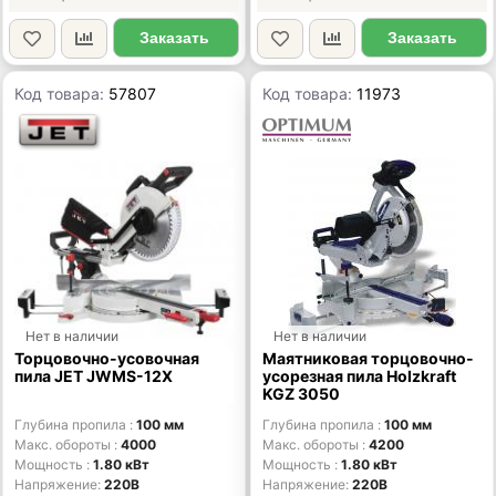
Заказать
Заказать
Код товара:
57807
Код товара:
11973
Нет в наличии
Нет в наличии
Торцовочно-усовочная
Маятниковая торцовочно-
пила JET JWMS-12X
усорезная пила Holzkraft
KGZ 3050
Глубина пропила
100 мм
Глубина пропила
100 мм
Макс. обороты
4000
Макс. обороты
4200
Мощность
1.80 кВт
Мощность
1.80 кВт
Напряжение
220В
Напряжение
220В