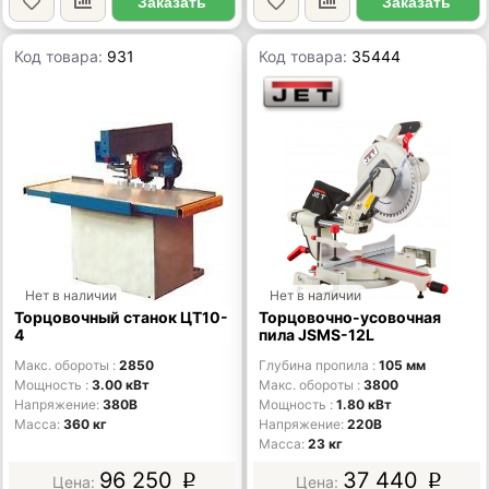
Заказать
Заказать
Код товара:
931
Код товара:
35444
Нет в наличии
Нет в наличии
Торцовочный станок ЦТ10-
Торцовочно-усовочная
4
пила JSMS-12L
Макс. обороты
2850
Глубина пропила
105 мм
Мощность
3.00 кВт
Макс. обороты
3800
Напряжение
380В
Мощность
1.80 кВт
Масса
360 кг
Напряжение
220В
Масса
23 кг
96 250
37 440
p
p