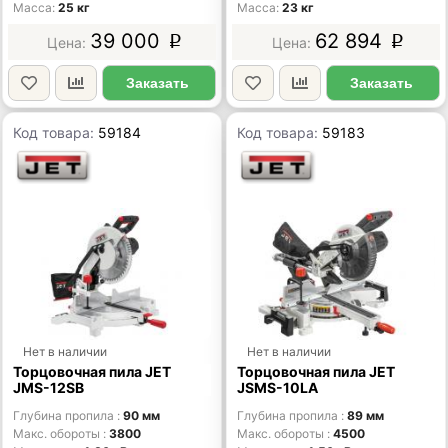
Масса
25 кг
Масса
23 кг
39 000
62 894
p
p
Заказать
Заказать
Код товара:
59184
Код товара:
59183
Нет в наличии
Нет в наличии
Торцовочная пила JET
Торцовочная пила JET
JMS-12SB
JSMS-10LA
Глубина пропила
90 мм
Глубина пропила
89 мм
Макс. обороты
3800
Макс. обороты
4500