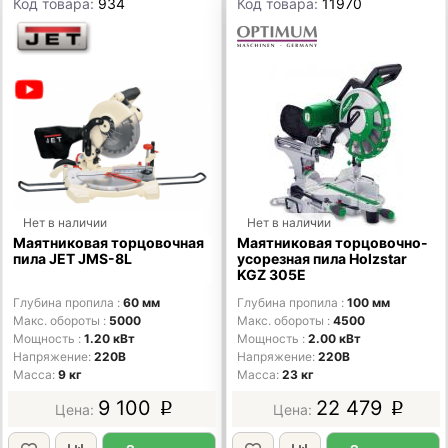
Код товара:
934
Код товара:
11970
Нет в наличии
Нет в наличии
Маятниковая торцовочная
Маятниковая торцовочно-
пила JET JMS-8L
усорезная пила Holzstar
KGZ 305E
Глубина пропила
60 мм
Глубина пропила
100 мм
Макс. обороты
5000
Макс. обороты
4500
Мощность
1.20 кВт
Мощность
2.00 кВт
Напряжение
220В
Напряжение
220В
Масса
9 кг
Масса
23 кг
9 100
22 479
p
p