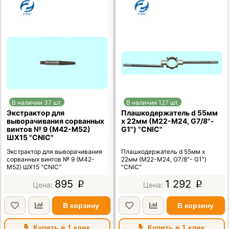
В наличии 37 шт.
В наличии 127 шт.
Экстрактор для
Плашкодержатель d 55мм
выворачивания сорванных
х 22мм (М22-М24, G7/8"-
винтов № 9 (М42-М52)
G1") "CNIC"
ШХ15 "CNIC"
Экстрактор для выворачивания
Плашкодержатель d 55мм х
сорванных винтов № 9 (М42-
22мм (М22-М24, G7/8"- G1")
М52) ШХ15 "CNIC"
"CNIC"
895
1 292
p
p
В корзину
В корзину
Купить в 1 клик
Купить в 1 клик