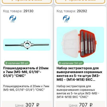
Код товара:
29130
Код товара:
29292
В наличии 88 шт.
В наличии 34 шт.
Плашкодержатель d 20мм
Набор экстракторов для
х 7мм (М5-М6, G1/16"-
выворачивания сорванных
G1/4") "CNIC"
винтов из 5-ти штук (М3-
М6) - (М14-М18) 9ХС
"CNIC"
Плашкодержатель d 20мм х 7мм
Набор экстракторов для
(М5-М6, G1/16"-G1/4") "CNIC"
выворачивания сорванных
винтов из 5-ти штук (М3-М6) -
(М14-М18) 9ХС "CNIC"
307
707
p
p