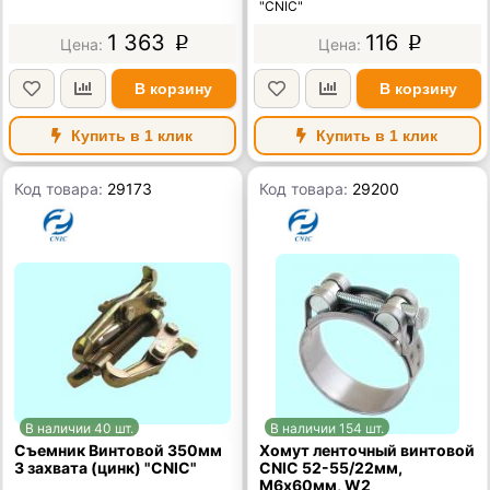
"CNIC"
1 363
116
p
p
В корзину
В корзину
Купить в 1 клик
Купить в 1 клик
Код товара:
29173
Код товара:
29200
В наличии 40 шт.
В наличии 154 шт.
Съемник Винтовой 350мм
Хомут ленточный винтовой
3 захвата (цинк) "CNIC"
CNIC 52-55/22мм,
М6х60мм, W2