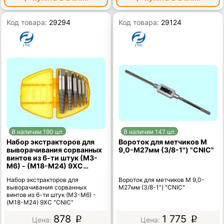
Код товара:
29294
Код товара:
29124
В наличии 190 шт.
В наличии 147 шт.
Набор экстракторов для
Вороток для метчиков М
выворачивания сорванных
9,0-М27мм (3/8-1") "CNIC"
винтов из 6-ти штук (М3-
М6) - (М18-М24) 9ХС
"CNIC"
Набор экстракторов для
Вороток для метчиков М 9,0-
выворачивания сорванных
М27мм (3/8-1") "CNIC"
винтов из 6-ти штук (М3-М6) -
(М18-М24) 9ХС "CNIC"
878
1 775
p
p