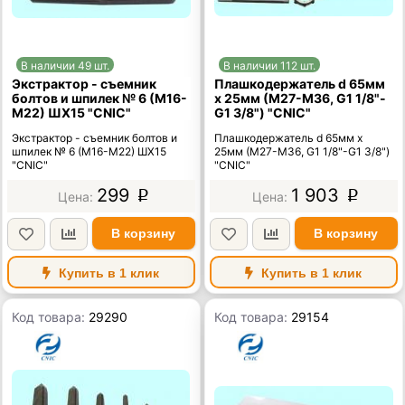
В наличии 49 шт.
В наличии 112 шт.
Экстрактор - съемник
Плашкодержатель d 65мм
болтов и шпилек № 6 (М16-
х 25мм (М27-М36, G1 1/8"-
М22) ШХ15 "CNIC"
G1 3/8") "CNIC"
Экстрактор - съемник болтов и
Плашкодержатель d 65мм х
шпилек № 6 (М16-М22) ШХ15
25мм (М27-М36, G1 1/8"-G1 3/8")
"CNIC"
"CNIC"
299
1 903
p
p
В корзину
В корзину
Купить в 1 клик
Купить в 1 клик
Код товара:
29290
Код товара:
29154