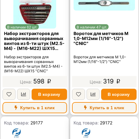
В наличии 62 шт.
В наличии 47 шт.
Набор экстракторов для
Вороток для метчиков М
выворачивания сорванных
1,0-М12мм (1/16"-1/2")
винтов из 6-ти штук (М2.5-
"CNIC"
М4) - (М16-М22) ШХ15
"CNIC"
Набор экстракторов для
Вороток для метчиков М 1,0-
выворачивания сорванных
М12мм (1/16"-1/2") "CNIC"
винтов из 6-ти штук (М2.5-М4) -
(М16-М22) ШХ15 "CNIC"
598
319
p
p
В корзину
В корзину
Купить в 1 клик
Купить в 1 клик
Код товара:
29177
Код товара:
29172