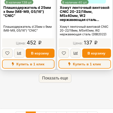
В наличии 138 шт.
В наличии 40 шт.
Плашкодержатель d 25мм
Хомут ленточный винтовой
х 9мм (М8-М9, G5/16")
CNIC 20-22/18мм,
"CNIC"
М5х40мм, W2
нержавеющая сталь
(26В2022)
Плашкодержатель d 25мм х 9мм
Хомут ленточный винтовой CNIC
(М8-М9, G5/16") "CNIC"
20-22/18мм, М5х40мм, W2
нержавеющая сталь (26В2022)
452
137
p
p
В корзину
В корзину
Купить в 1 клик
Купить в 1 клик
Показать еще