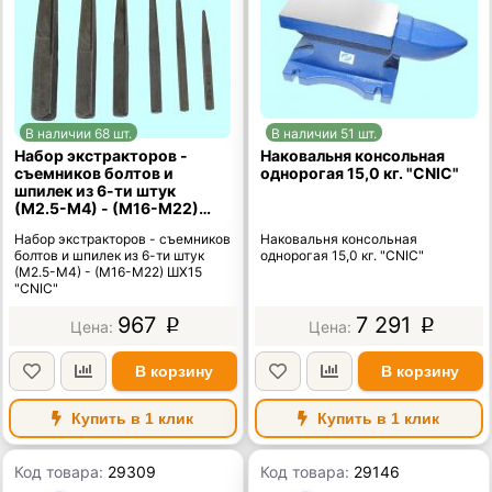
В наличии 68 шт.
В наличии 51 шт.
Набор экстракторов -
Наковальня консольная
съемников болтов и
однорогая 15,0 кг. "CNIC"
шпилек из 6-ти штук
(М2.5-М4) - (М16-М22)
ШХ15 "CNIC"
Набор экстракторов - съемников
Наковальня консольная
болтов и шпилек из 6-ти штук
однорогая 15,0 кг. "CNIC"
(М2.5-М4) - (М16-М22) ШХ15
"CNIC"
967
7 291
p
p
В корзину
В корзину
Купить в 1 клик
Купить в 1 клик
Код товара:
29309
Код товара:
29146