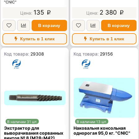
"CNIC"
135
2 380
p
p
В корзину
В корзину
Купить в 1 клик
Купить в 1 клик
Код товара:
29308
Код товара:
29156
В наличии 31 шт.
В наличии 13 шт.
Экстрактор для
Наковальня консольная
выворачивания сорванных
однорогая 95,0 кг. "CNIC"
винтов № 8 (М28-М42)