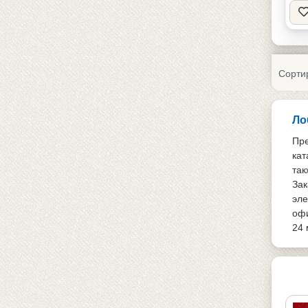
Сорти
Ло
Пре
кат
так
Зак
эле
офи
24 