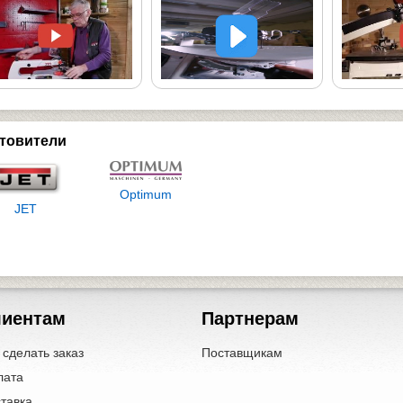
товители
Optimum
JET
лиентам
Партнерам
 сделать заказ
Поставщикам
лата
тавка