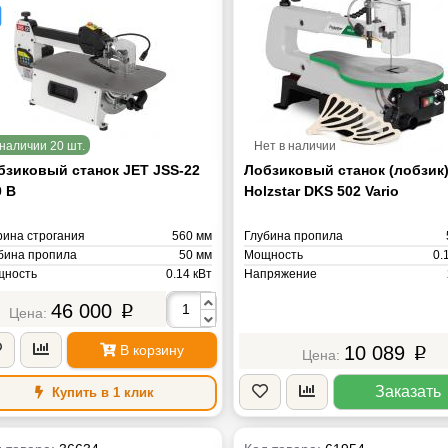
наличии 20 шт.
Нет в наличии
бзиковый станок JET JSS-22
Лобзиковый станок (лобзик
0 В
Holzstar DKS 502 Vario
ина строгания
560 мм
Глубина пропила
бина пропила
50 мм
Мощность
0.
ность
0.14 кВт
Напряжение
ряжение
230/400
Масса
46 000
p
са
29 кг
В корзину
10 089
p
Заказать
Купить в 1 клик