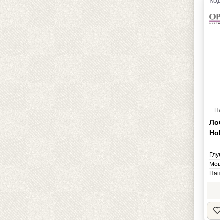
Код
Н
Ло
Hol
Глу
Мощ
Нап
Мас