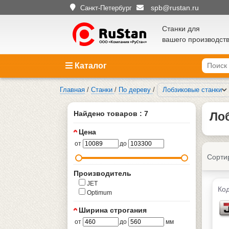
spb@rustan.ru
Санкт-Петербург
Станки для
вашего производст
Каталог
Главная
/
Станки
/
По дереву
/
Лобзиковые станки
Найдено товаров : 7
Лоб
Цена
от
до
Сорти
Производитель
JET
Код
Optimum
Ширина строгания
от
до
мм