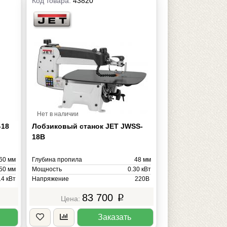
Код товара:
43820
Нет в наличии
-18
Лобзиковый станок JET JWSS-
18B
60 мм
Глубина пропила
48 мм
50 мм
Мощность
0.30 кВт
14 кВт
Напряжение
220В
0/400
Масса
25 кг
83 700
p
26 кг
Заказать