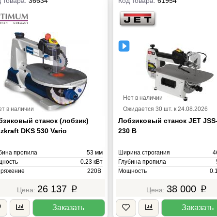
 товара:
36634
Код товара:
61954
Нет в наличии
ет в наличии
Ожидается 30 шт. к 24.08.2026
бзиковый станок (лобзик)
Лобзиковый станок JET JSS
zkraft DKS 530 Vario
230 В
бина пропила
53 мм
Ширина строгания
4
ность
0.23 кВт
Глубина пропила
ряжение
220В
Мощность
0.
са
21 кг
Напряжение
23
26 137
38 000
p
p
Масса
Заказать
Заказать