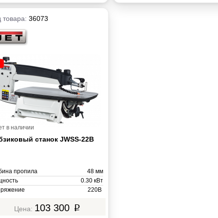
 товара:
36073
ет в наличии
бзиковый станок JWSS-22B
бина пропила
48 мм
ность
0.30 кВт
ряжение
220В
са
31 кг
103 300
p