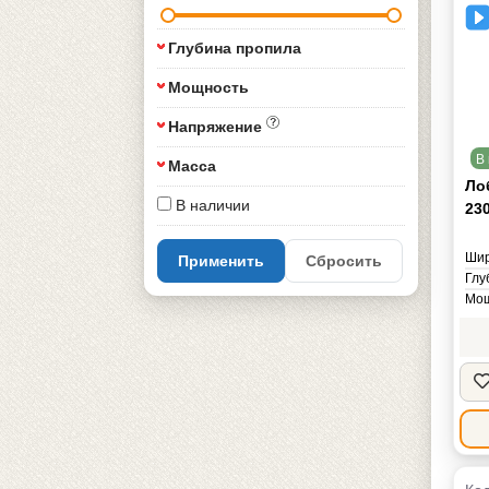
Глубина пропила
Мощность
Напряжение
В 
Масса
Ло
В наличии
23
Шир
Применить
Сбросить
Глу
Мощ
Нап
Мас