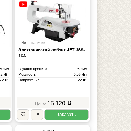
Нет в наличии
)
Электрический лобзик JET JSS-
16A
50 мм
Глубина пропила
50 мм
12 кВт
Мощность
0.09 кВт
220В
Напряжение
220В
12 кг
Масса
12 кг
15 120
p
Заказать