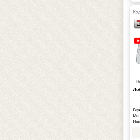
Код
Н
Ло
Глу
Мощ
Нап
Мас