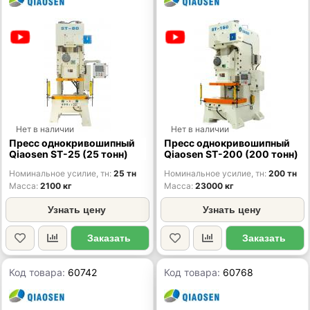
Нет в наличии
Нет в наличии
Пресс однокривошипный
Пресс однокривошипный
Qiaosen ST-25 (25 тонн)
Qiaosen ST-200 (200 тонн)
Номинальное усилие, тн
25 тн
Номинальное усилие, тн
200 тн
Масса
2100 кг
Масса
23000 кг
Узнать цену
Узнать цену
Заказать
Заказать
Код товара:
60742
Код товара:
60768