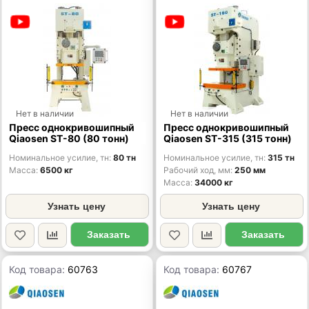
Нет в наличии
Нет в наличии
Пресс однокривошипный
Пресс однокривошипный
Qiaosen ST-80 (80 тонн)
Qiaosen ST-315 (315 тонн)
Номинальное усилие, тн
80 тн
Номинальное усилие, тн
315 тн
Масса
6500 кг
Рабочий ход, мм
250 мм
Масса
34000 кг
Узнать цену
Узнать цену
Заказать
Заказать
Код товара:
60763
Код товара:
60767