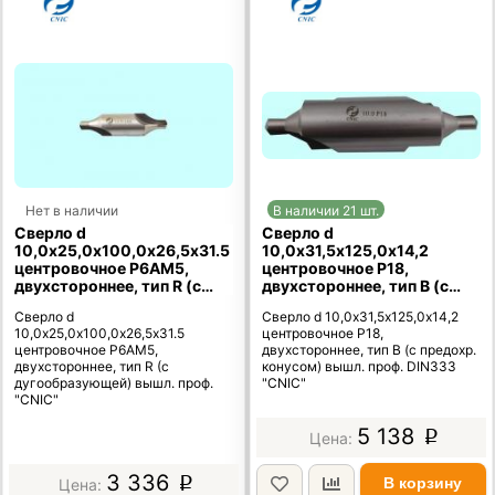
Нет в наличии
В наличии 21 шт.
Сверло d
Сверло d
10,0х25,0х100,0х26,5х31.5
10,0х31,5х125,0х14,2
центровочное Р6АМ5,
центровочное Р18,
двухстороннее, тип R (с
двухстороннее, тип В (с
дугообразующей) вышл.
предохр. конусом) вышл.
Сверло d
Сверло d 10,0х31,5х125,0х14,2
проф. "CNIC"
проф. DIN333 "CNIC"
10,0х25,0х100,0х26,5х31.5
центровочное Р18,
центровочное Р6АМ5,
двухстороннее, тип В (с предохр.
двухстороннее, тип R (с
конусом) вышл. проф. DIN333
дугообразующей) вышл. проф.
"CNIC"
"CNIC"
5 138
p
3 336
В корзину
p