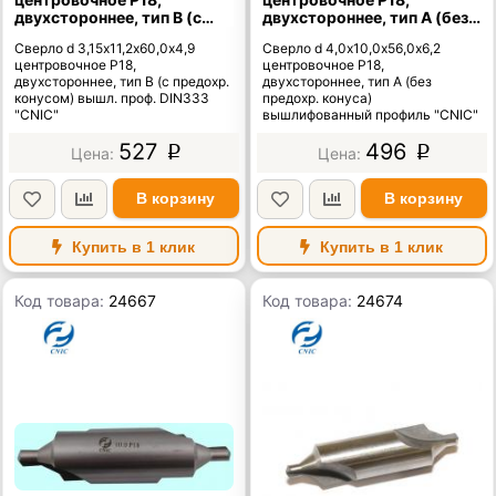
двухстороннее, тип В (с
двухстороннее, тип А (без
предохр. конусом) вышл.
предохр. конуса)
Сверло d 3,15х11,2х60,0х4,9
Сверло d 4,0х10,0х56,0х6,2
проф. DIN333 "CNIC"
вышлифованный профиль
центровочное Р18,
центровочное Р18,
"CNIC"
двухстороннее, тип В (с предохр.
двухстороннее, тип А (без
конусом) вышл. проф. DIN333
предохр. конуса)
"CNIC"
вышлифованный профиль "CNIC"
527
496
p
p
В корзину
В корзину
Купить в 1 клик
Купить в 1 клик
Код товара:
24667
Код товара:
24674