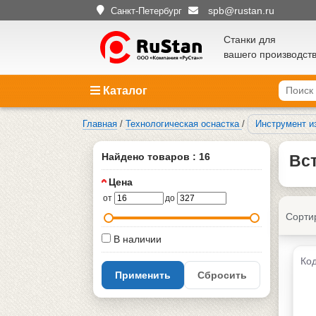
spb@rustan.ru
Санкт-Петербург
Станки для
вашего производст
Каталог
Главная
/
Технологическая оснастка
/
Инструмент и
Найдено товаров : 16
Вст
Цена
от
до
Сорти
В наличии
Код
Применить
Сбросить