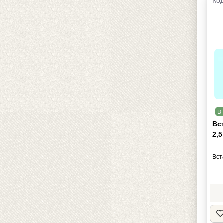
Код
В 
Вс
2,5
Вст