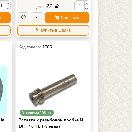
22
p
у
В корзину
Купить в 1 клик
Код товара:
15851
В наличии 106 шт.
е М
Вставка к резьбовой пробке М
16 ПР 6Н LH (левая)