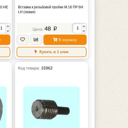
,0 НЕ
Вставка к резьбовой пробке М 16 ПР 6Н
LH (левая)
48
p
у
В корзину
Купить в 1 клик
Код товара:
15962