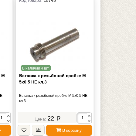
Код товара:
15745
В наличии 4 шт.
е М
Вставка к резьбовой пробке М
5х0,5 НЕ кл.3
НЕ
Вставка к резьбовой пробке М 5х0,5 НЕ
кл.3
22
p
у
В корзину