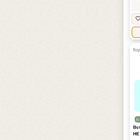
Код
В 
Вс
НЕ