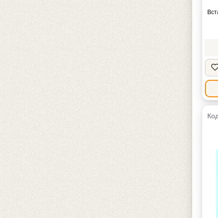
Вст
Код