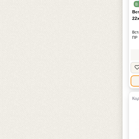
В 
Вс
22х
Вст
ПР
Код