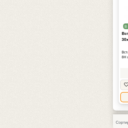
В 
Вс
30х
Вст
8Н 
Сорти