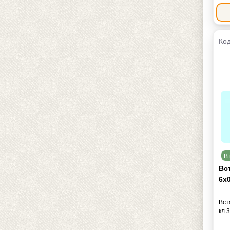
Код
В 
Вс
6х0
Вст
кл.3