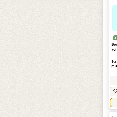
В 
Вс
7х0
Вст
кл.3