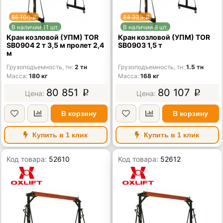
85 106
84 323
p
p
В наличии 11 шт.
В наличии 8 шт.
Кран козловой (УПМ) TOR
Кран козловой (УПМ) TOR
SB0904 2 т 3,5 м пролет 2,4
SB0903 1,5 т
м
Грузоподъемность, тн
2 тн
Грузоподъемность, тн
1.5 тн
Масса
180 кг
Масса
168 кг
80 851
80 107
p
p
В корзину
В корзину
Купить в 1 клик
Купить в 1 клик
Код товара:
52610
Код товара:
52612