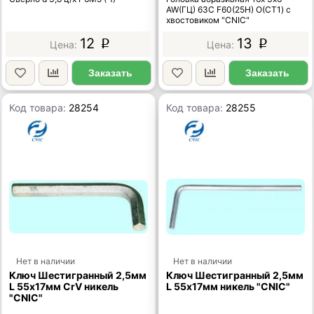
AW(ГЦ) 63C F60(25Н) O(СТ1) с
хвостовиком "CNIC"
12
13
p
p
Заказать
Заказать
Код товара:
28254
Код товара:
28255
Нет в наличии
Нет в наличии
Ключ Шестигранный 2,5мм
Ключ Шестигранный 2,5мм
L 55х17мм CrV никель
L 55х17мм никель "CNIC"
"CNIC"