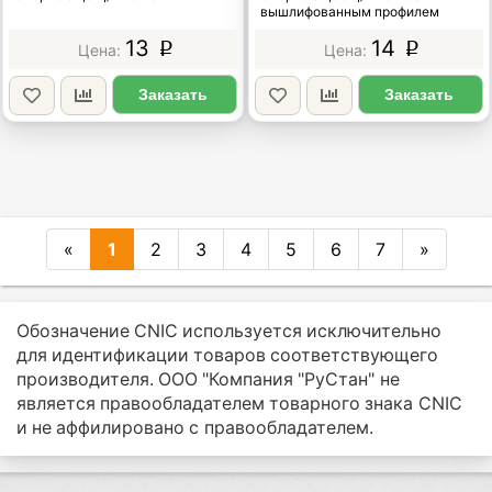
вышлифованным профилем
13
14
p
p
Заказать
Заказать
«
1
2
3
4
5
6
7
»
Обозначение CNIC используется исключительно
для идентификации товаров соответствующего
производителя. ООО "Компания "РуСтан" не
является правообладателем товарного знака CNIC
и не аффилировано с правообладателем.