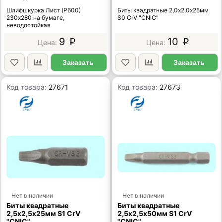
Шлифшкурка Лист (P600)
Биты квадратные 2,0х2,0х25мм
230х280 на бумаге,
S0 CrV "CNIC"
неводостойкая
9
10
p
p
Заказать
Заказать
Код товара:
27671
Код товара:
27673
Нет в наличии
Нет в наличии
Биты квадратные
Биты квадратные
2,5х2,5х25мм S1 CrV
2,5х2,5х50мм S1 CrV
"CNIC"
"CNIC"