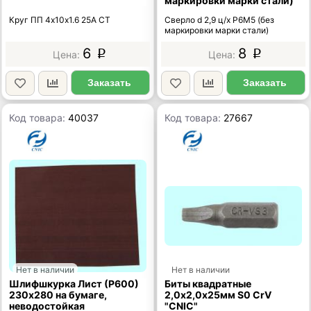
маркировки марки стали)
Круг ПП 4х10х1.6 25А СТ
Сверло d 2,9 ц/х Р6М5 (без
маркировки марки стали)
6
8
p
p
Заказать
Заказать
Код товара:
40037
Код товара:
27667
Нет в наличии
Нет в наличии
Шлифшкурка Лист (P600)
Биты квадратные
230х280 на бумаге,
2,0х2,0х25мм S0 CrV
неводостойкая
"CNIC"