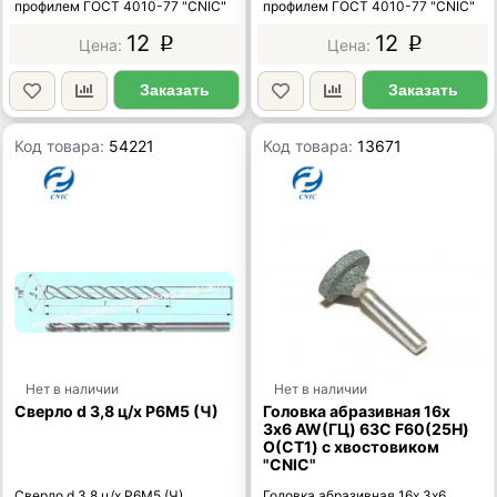
профилем ГОСТ 4010-77 "CNIC"
профилем ГОСТ 4010-77 "CNIC"
12
12
p
p
Заказать
Заказать
Код товара:
54221
Код товара:
13671
Нет в наличии
Нет в наличии
Сверло d 3,8 ц/х Р6М5 (Ч)
Головка абразивная 16х
3х6 AW(ГЦ) 63C F60(25Н)
O(СТ1) с хвостовиком
"CNIC"
Сверло d 3,8 ц/х Р6М5 (Ч)
Головка абразивная 16х 3х6