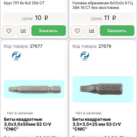
Круг ПП 6х 6х2 25А СТ
Головка абразивная 6х10x2х 6 ГЦ
39А 16 СТ без хвостовика
10
11
p
p
Заказать
Заказать
Код товара:
27677
Код товара:
27679
Нет в наличии
Нет в наличии
Биты квадратные
Биты квадратные
3,0х3,0х50мм S2 CrV
3,5x3,5x25 мм S3 CrV
"CNIC"
"CNIC"