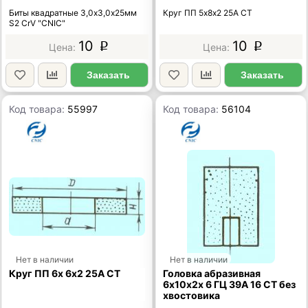
Биты квадратные 3,0х3,0х25мм
Круг ПП 5х8х2 25А СТ
S2 CrV "CNIC"
10
10
p
p
Заказать
Заказать
Код товара:
55997
Код товара:
56104
Нет в наличии
Нет в наличии
Круг ПП 6х 6х2 25А СТ
Головка абразивная
6х10x2х 6 ГЦ 39А 16 СТ без
хвостовика