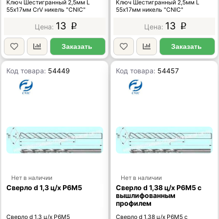
Ключ Шестигранный 2,5мм L
Ключ Шестигранный 2,5мм L
55х17мм CrV никель "CNIC"
55х17мм никель "CNIC"
13
13
p
p
Заказать
Заказать
Код товара:
54449
Код товара:
54457
Нет в наличии
Нет в наличии
Сверло d 1,3 ц/х Р6М5
Сверло d 1,38 ц/х Р6М5 с
вышлифованным
профилем
Сверло d 1,3 ц/х Р6М5
Сверло d 1,38 ц/х Р6М5 с