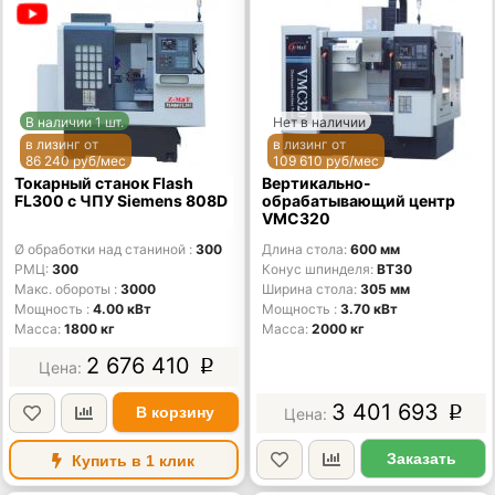
В наличии 1 шт.
Нет в наличии
в лизинг от
в лизинг от
86 240 руб/мес
109 610 руб/мес
Токарный станок Flash
Вертикально-
FL300 с ЧПУ Siemens 808D
обрабатывающий центр
VMC320
Ø обработки над станиной
300
Длина стола
600 мм
РМЦ
300
Конус шпинделя
BT30
Макс. обороты
3000
Ширина стола
305 мм
Мощность
4.00 кВт
Мощность
3.70 кВт
Масса
1800 кг
Масса
2000 кг
2 676 410
p
3 401 693
В корзину
p
Заказать
Купить в 1 клик