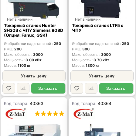
Нет в наличии
Нет в наличии
Токарный станок Hunter
Токарный станок LTF5 с
SH30B с ЧПУ Siemens 808D
ЧПУ
(Опция: Fanuc, GSK)
Ø обработки над станиной
250
Ø обработки над станиной
250
РМЦ
200
РМЦ
300
Макс. обороты
3000
Макс. обороты
3000
Мощность
3.00 кВт
Мощность
3.70 кВт
Масса
1100 кг
Масса
1300 кг
Узнать цену
Узнать цену
Заказать
Заказать
Код товара:
40363
Код товара:
40364