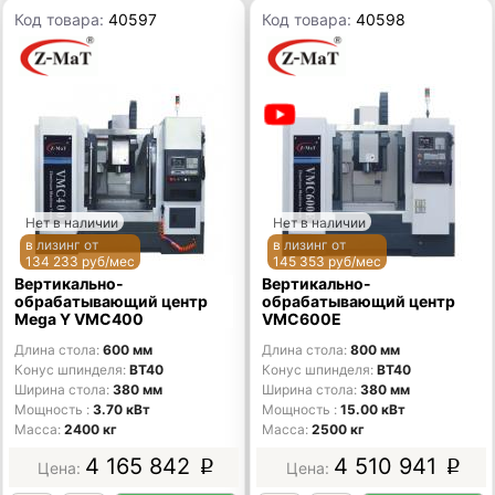
Код товара:
40597
Код товара:
40598
Нет в наличии
Нет в наличии
в лизинг от
в лизинг от
134 233 руб/мес
145 353 руб/мес
Вертикально-
Вертикально-
обрабатывающий центр
обрабатывающий центр
Mega Y VMC400
VMC600E
Длина стола
600 мм
Длина стола
800 мм
Конус шпинделя
BT40
Конус шпинделя
BT40
Ширина стола
380 мм
Ширина стола
380 мм
Мощность
3.70 кВт
Мощность
15.00 кВт
Масса
2400 кг
Масса
2500 кг
4 165 842
4 510 941
p
p