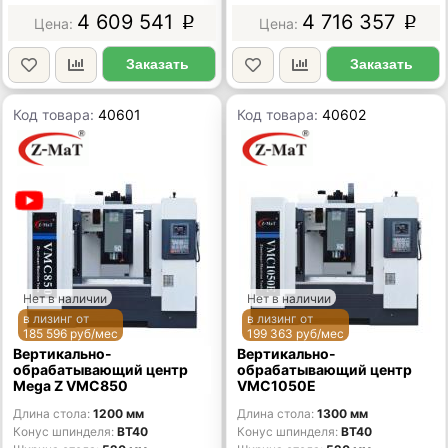
4 609 541
4 716 357
p
p
Заказать
Заказать
Код товара:
40601
Код товара:
40602
Нет в наличии
Нет в наличии
в лизинг от
в лизинг от
185 596 руб/мес
199 363 руб/мес
Вертикально-
Вертикально-
обрабатывающий центр
обрабатывающий центр
Mega Z VMC850
VMC1050E
Длина стола
1200 мм
Длина стола
1300 мм
Конус шпинделя
BT40
Конус шпинделя
BT40