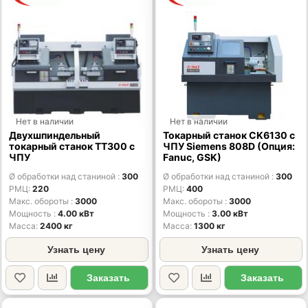
Нет в наличии
Нет в наличии
Двухшпиндельный
Токарный станок CK6130 с
токарный станок TT300 с
ЧПУ Siemens 808D (Опция:
ЧПУ
Fanuc, GSK)
Ø обработки над станиной
300
Ø обработки над станиной
300
РМЦ
220
РМЦ
400
Макс. обороты
3000
Макс. обороты
3000
Мощность
4.00 кВт
Мощность
3.00 кВт
Масса
2400 кг
Масса
1300 кг
Узнать цену
Узнать цену
Заказать
Заказать