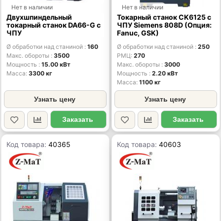
Нет в наличии
Нет в наличии
Двухшпиндельный
Токарный станок CK6125 с
токарный станок DA66-G с
ЧПУ Siemens 808D (Опция:
ЧПУ
Fanuc, GSK)
Ø обработки над станиной
160
Ø обработки над станиной
250
Макс. обороты
3500
РМЦ
270
Мощность
15.00 кВт
Макс. обороты
3000
Масса
3300 кг
Мощность
2.20 кВт
Масса
1100 кг
Узнать цену
Узнать цену
Заказать
Заказать
Код товара:
40365
Код товара:
40603