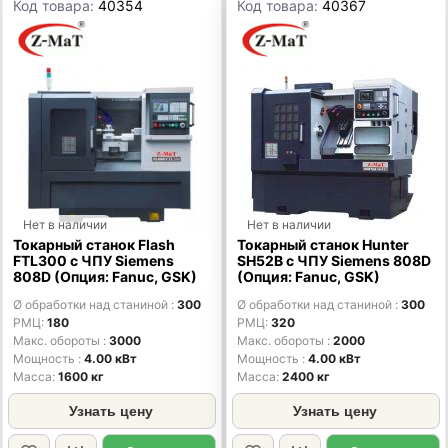
Код товара:
40354
Код товара:
40367
Нет в наличии
Нет в наличии
Токарный станок Flash
Токарный станок Hunter
FTL300 с ЧПУ Siemens
SH52B с ЧПУ Siemens 808D
808D (Опция: Fanuc, GSK)
(Опция: Fanuc, GSK)
Ø обработки над станиной
300
Ø обработки над станиной
300
РМЦ
180
РМЦ
320
Макс. обороты
3000
Макс. обороты
2000
Мощность
4.00 кВт
Мощность
4.00 кВт
Масса
1600 кг
Масса
2400 кг
Узнать цену
Узнать цену