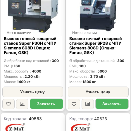
Нет в наличии
Нет в наличии
Высокоточный токарный
Высокоточный токарный
станок Super P30H с ЧПУ
станок Super SP28 с ЧПУ
Siemens 808D (Опция:
Siemens 808D (Опция:
Fanuc, GSK)
Fanuc, GSK)
Ø обработки над станиной
300
Ø обработки над станиной
300
РМЦ
160
РМЦ
180
Макс. обороты
4000
Макс. обороты
5000
Мощность
2.20 кВт
Мощность
3.70 кВт
Масса
1400 кг
Масса
1800 кг
Узнать цену
Узнать цену
Заказать
Заказать
Код товара:
40563
Код товара:
40523