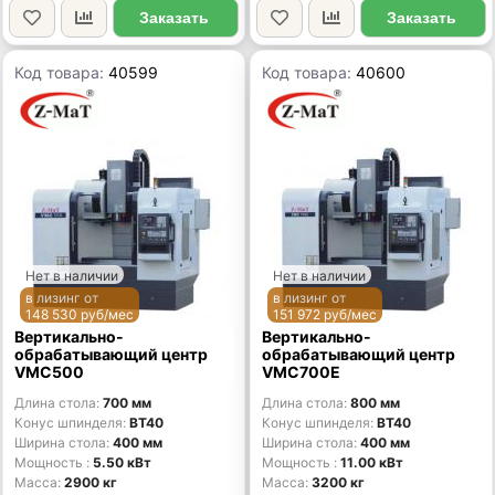
Заказать
Заказать
Код товара:
40599
Код товара:
40600
Нет в наличии
Нет в наличии
в лизинг от
в лизинг от
148 530 руб/мес
151 972 руб/мес
Вертикально-
Вертикально-
обрабатывающий центр
обрабатывающий центр
VMC500
VMC700E
Длина стола
700 мм
Длина стола
800 мм
Конус шпинделя
BT40
Конус шпинделя
BT40
Ширина стола
400 мм
Ширина стола
400 мм
Мощность
5.50 кВт
Мощность
11.00 кВт
Масса
2900 кг
Масса
3200 кг