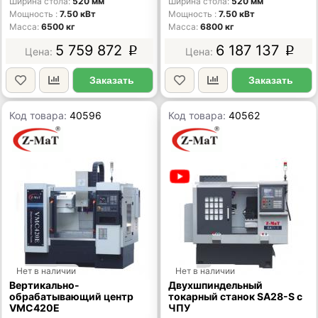
Ширина стола
520 мм
Ширина стола
520 мм
Мощность
7.50 кВт
Мощность
7.50 кВт
Масса
6500 кг
Масса
6800 кг
5 759 872
6 187 137
p
p
Заказать
Заказать
Код товара:
40596
Код товара:
40562
Нет в наличии
Нет в наличии
Вертикально-
Двухшпиндельный
обрабатывающий центр
токарный станок SA28-S с
VMC420E
ЧПУ