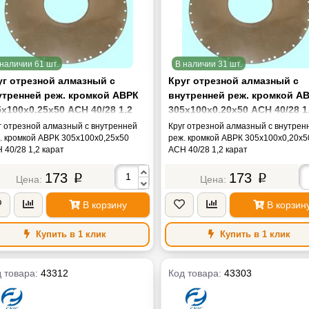
наличии 61 шт.
В наличии 31 шт.
уг отрезной алмазный с
Круг отрезной алмазный с
утренней реж. кромкой АВРК
внутренней реж. кромкой А
х100х0,25х50 АСН 40/28 1,2
305х100х0,20х50 АСН 40/28 1
рат
карат
г отрезной алмазный с внутренней
Круг отрезной алмазный с внутрен
. кромкой АВРК 305х100х0,25х50
реж. кромкой АВРК 305х100х0,20х5
 40/28 1,2 карат
АСН 40/28 1,2 карат
173
173
p
p
В корзину
В корзин
Купить в 1 клик
Купить в 1 клик
 товара:
43312
Код товара:
43303