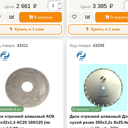
2 661
3 385
p
p
В корзину
В корзин
Купить в 1 клик
Купить в 1 клик
 товара:
43311
Код товара:
43299
наличии 8 шт.
В наличии 72 шт.
ск отрезной алмазный АОК
Диск отрезной алмазный Дл
х32х1,3 АС20 160/125 (по
сухой резки 350х3,2х 8х25,4