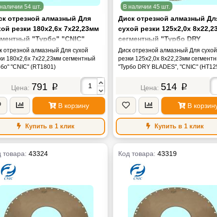
наличии 54 шт.
В наличии 45 шт.
ск отрезной алмазный Для
Диск отрезной алмазный Дл
хой резки 180х2,6х 7х22,23мм
сухой резки 125х2,0х 8х22,2
гментный "Турбо" "CNIC"
сегментный "Турбо DRY
T1801)
BLADES", "CNIC" (НT1251)
к отрезной алмазный Для сухой
Диск отрезной алмазный Для сухо
ки 180х2,6х 7х22,23мм сегментный
резки 125х2,0х 8х22,23мм сегмент
рбо" "CNIC" (RT1801)
"Турбо DRY BLADES", "CNIC" (НT12
791
514
p
p
В корзину
В корзин
Купить в 1 клик
Купить в 1 клик
 товара:
43324
Код товара:
43319