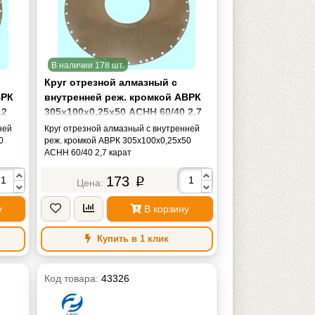
В наличии 178 шт.
Круг отрезной алмазный с
ВРК
внутренней реж. кромкой АВРК
,2
305х100х0,25х50 АСНН 60/40 2,7
карат
ней
Круг отрезной алмазный с внутренней
0
реж. кромкой АВРК 305х100х0,25х50
АСНН 60/40 2,7 карат
173
p
у
В корзину
Купить в 1 клик
Код товара:
43326