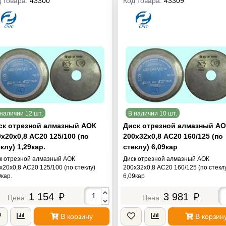
 товара:
43300
Код товара:
43309
наличии 12 шт.
В наличии 10 шт.
ск отрезной алмазный АОК
Диск отрезной алмазный А
х20х0,8 АС20 125/100 (по
200х32х0,8 АС20 160/125 (по
клу) 1,29кар.
стеклу) 6,09кар
к отрезной алмазный АОК
Диск отрезной алмазный АОК
х20х0,8 АС20 125/100 (по стеклу)
200х32х0,8 АС20 160/125 (по стекл
9кар.
6,09кар
1 154
3 981
p
p
В корзину
В корзин