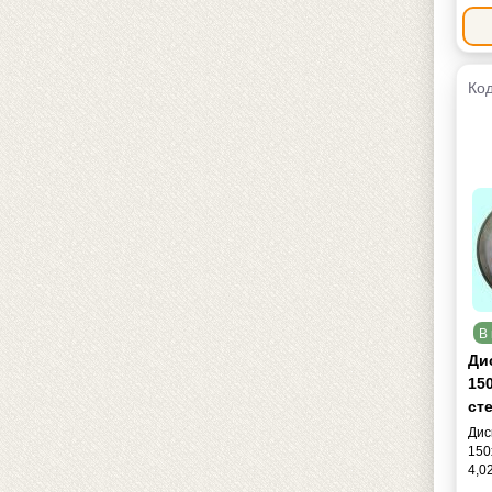
Код
В 
Ди
150
сте
Дис
150
4,0