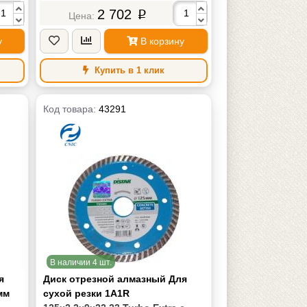
2 702
p
у
В корзину
Купить в 1 клик
Код товара:
43291
В наличии 4 шт.
я
Диск отрезной алмазный Для
мм
сухой резки 1A1R