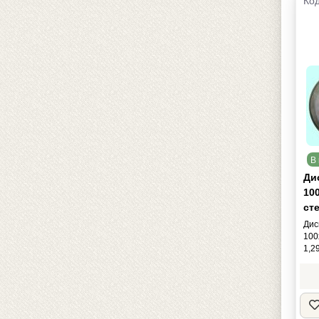
Код
В 
Ди
100
сте
Дис
100
1,2