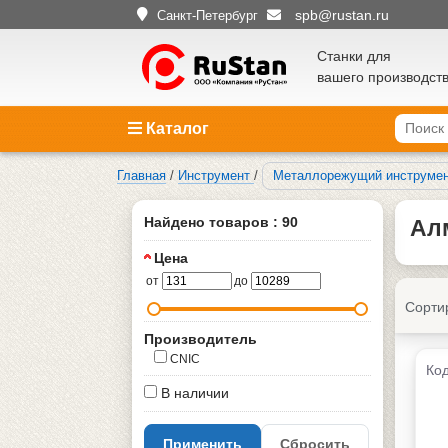
spb@rustan.ru
Санкт-Петербург
Станки для
вашего производст
Каталог
Главная
/
Инструмент
/
Металлорежущий инструме
Найдено товаров : 90
Ал
Цена
от
до
Сорти
Производитель
CNIC
Код
В наличии
Применить
Сбросить