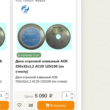
Код товара:
43313
В наличии 3 шт.
ОК
Диск отрезной алмазный АОК
250х32х1,2 АС20 125/100 (по
стеклу)
Диск отрезной алмазный АОК
у)
250х32х1,2 АС20 125/100 (по стеклу)
5 090
p
у
В корзину