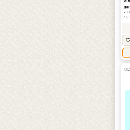
сте
Дис
200
6,9
Код