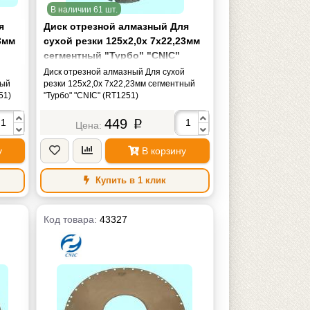
В наличии 61 шт.
я
Диск отрезной алмазный Для
3мм
сухой резки 125х2,0х 7х22,23мм
сегментный "Турбо" "CNIC"
(RT1251)
й
Диск отрезной алмазный Для сухой
ный
резки 125х2,0х 7х22,23мм сегментный
51)
"Турбо" "CNIC" (RT1251)
449
p
у
В корзину
Купить в 1 клик
Код товара:
43327