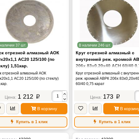
наличии 37 шт.
В наличии 246 шт.
ск отрезной алмазный АОК
Круг отрезной алмазный с
х20х1,1 АС20 125/100 (по
внутренней реж. кромкой А
клу) 1,51кар.
206х 83х0,20х40 АСН 60/40 0,
карат
к отрезной алмазный АОК
Круг отрезной алмазный с внутрен
х20х1,1 АС20 125/100 (по стеклу)
реж. кромкой АВРК 206х 83х0,20х4
1кар.
60/40 0,75 карат
1 212
173
p
p
В корзину
В корзин
Купить в 1 клик
Купить в 1 клик