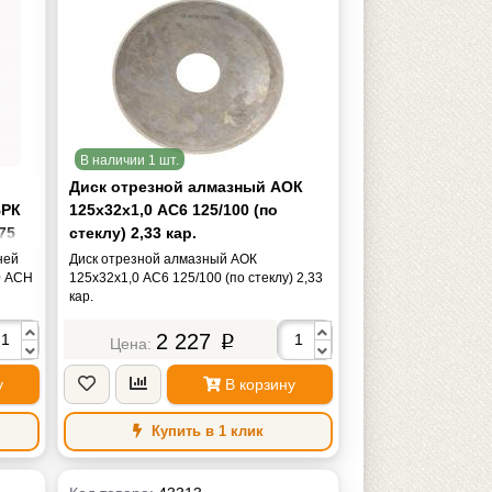
В наличии 1 шт.
Диск отрезной алмазный АОК
ВРК
125х32х1,0 АС6 125/100 (по
75
стеклу) 2,33 кар.
ней
Диск отрезной алмазный АОК
0 АСН
125х32х1,0 АС6 125/100 (по стеклу) 2,33
кар.
2 227
p
у
В корзину
Купить в 1 клик