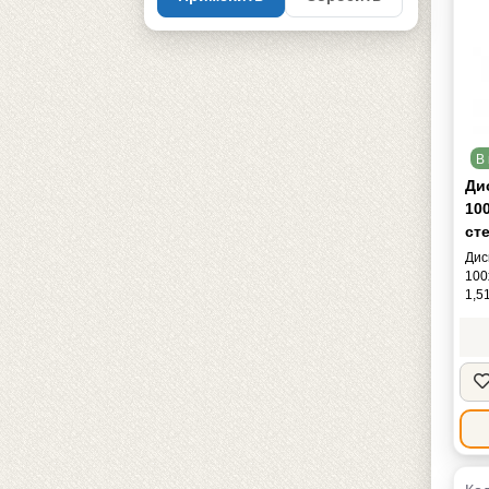
В 
Ди
100
сте
Дис
100
1,5