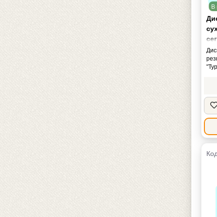
В 
Ди
су
се
(R
Дис
рез
"Ту
Код