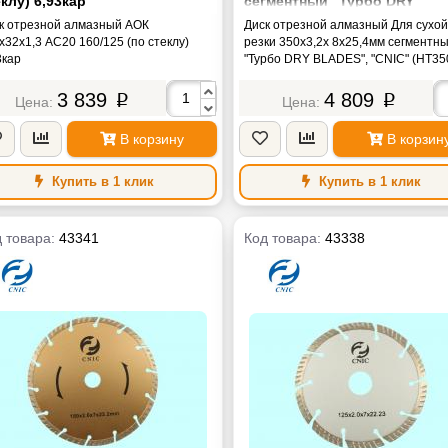
клу) 6,93кар
сегментный "Турбо DRY
BLADES", "CNIC" (НT3501)
к отрезной алмазный АОК
Диск отрезной алмазный Для сухо
х32х1,3 АС20 160/125 (по стеклу)
резки 350х3,2х 8х25,4мм сегментн
3кар
"Турбо DRY BLADES", "CNIC" (НT35
3 839
4 809
p
p
В корзину
В корзин
Купить в 1 клик
Купить в 1 клик
 товара:
43341
Код товара:
43338