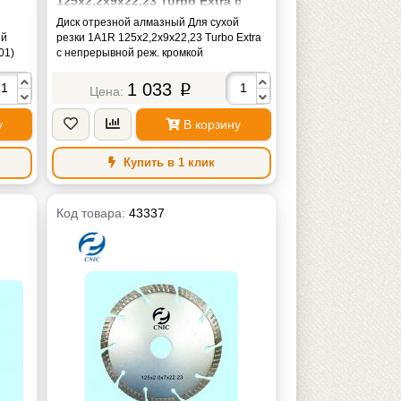
125х2,2х9х22,23 Turbo Extra с
непрерывной реж. кромкой
й
Диск отрезной алмазный Для сухой
ый
резки 1A1R 125х2,2х9х22,23 Turbo Extra
01)
с непрерывной реж. кромкой
1 033
p
у
В корзину
Купить в 1 клик
Код товара:
43337