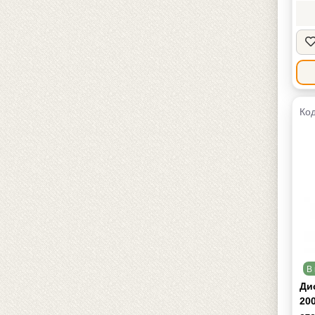
Код
В 
Ди
200