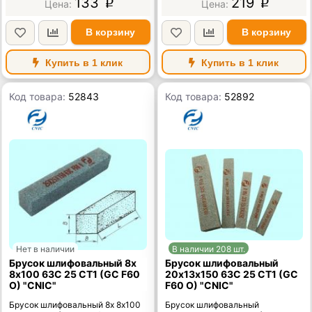
133
219
p
p
В корзину
В корзину
Купить в 1 клик
Купить в 1 клик
Код товара:
52843
Код товара:
52892
Нет в наличии
В наличии 208 шт.
Брусок шлифовальный 8х
Брусок шлифовальный
8х100 63C 25 СТ1 (GC F60
20х13х150 63C 25 СТ1 (GC
O) "CNIC"
F60 O) "CNIC"
Брусок шлифовальный 8х 8х100
Брусок шлифовальный