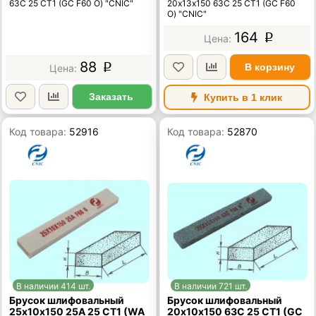
63C 25 СТ1 (GC F60 O) "CNIC"
20х13х150 63C 25 СТ1 (GC F60
O) "CNIC"
164
p
88
В корзину
p
Заказать
Купить в 1 клик
Код товара:
52916
Код товара:
52870
В наличии 414 шт.
В наличии 721 шт.
Брусок шлифовальный
Брусок шлифовальный
25х10х150 25А 25 СТ1 (WA
20х10х150 63C 25 СТ1 (GC