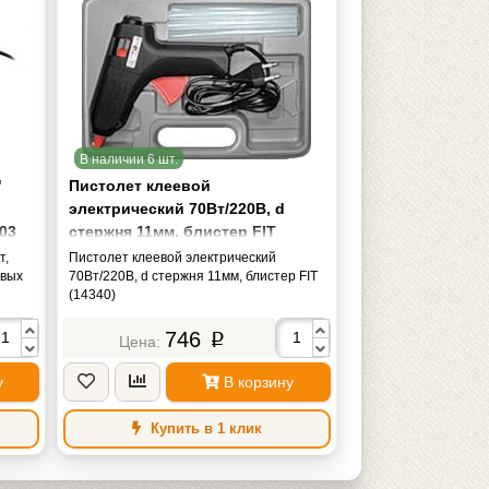
В наличии 6 шт.
"
Пистолет клеевой
электрический 70Вт/220В, d
03
стержня 11мм, блистер FIT
(14340)
т,
Пистолет клеевой электрический
овых
70Вт/220В, d стержня 11мм, блистер FIT
(14340)
746
p
у
В корзину
Купить в 1 клик