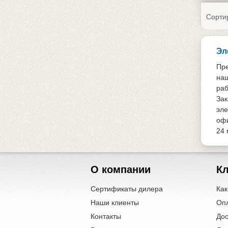
Сорти
Эл
Пре
наш
раб
Зак
эле
офи
24 
О компании
К
Сертификаты дилера
Как
Наши клиенты
Оп
Контакты
Дос