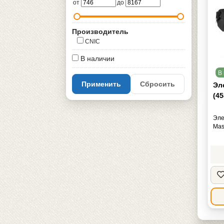
от
до
Производитель
CNIC
В наличии
В 
Применить
Сбросить
Эле
(45
Эле
Mas