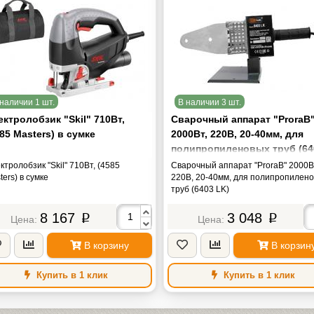
наличии 1 шт.
В наличии 3 шт.
ктролобзик "Skil" 710Вт,
Сварочный аппарат "ProraB
85 Masters) в сумке
2000Вт, 220В, 20-40мм, для
полипропиленовых труб (64
LK)
ктролобзик "Skil" 710Вт, (4585
Сварочный аппарат "ProraB" 2000В
ters) в сумке
220В, 20-40мм, для полипропилен
труб (6403 LK)
8 167
3 048
p
p
В корзину
В корзин
Купить в 1 клик
Купить в 1 клик