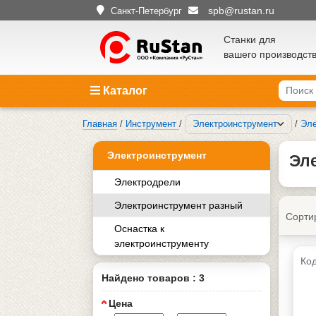
spb@rustan.ru
Санкт-Петербург
Станки для
вашего производст
Каталог
Главная
/
Инструмент
/
Электроинструмент
/
Эле
Электроинструмент
Эл
Электродрели
Электроинструмент разный
Сорти
Оснастка к
электроинструменту
Код
Найдено товаров : 3
Цена