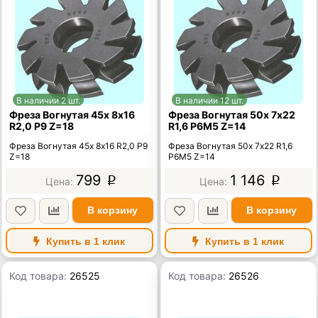
В наличии 2 шт.
В наличии 12 шт.
Фреза Вогнутая 45х 8х16
Фреза Вогнутая 50х 7х22
R2,0 Р9 Z=18
R1,6 Р6М5 Z=14
Фреза Вогнутая 45х 8х16 R2,0 Р9
Фреза Вогнутая 50х 7х22 R1,6
Z=18
Р6М5 Z=14
799
1 146
p
p
В корзину
В корзину
Купить в 1 клик
Купить в 1 клик
Код товара:
26525
Код товара:
26526