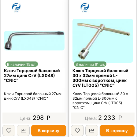
В наличии 15 шт.
В наличии 61 шт.
Ключ Торцевой балонный
Ключ Торцевой балонный
27мм цинк CrV (LX048)
30 х 32мм прямой L-
"CNIC"
300мм с воротком, цинк
CrV (LT005) "CNIC"
Ключ Торцевой балонный 27мм
Ключ Торцевой балонный 30 х
цинк CrV (LX048) "CNIC"
32мм прямой L-300мм с
воротком, цинк CrV (LT005)
"CNIC"
298
2 233
p
p
В корзину
В корзину