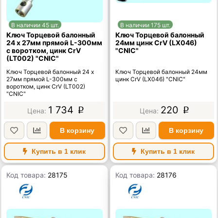
В наличии 45 шт.
В наличии 175 шт.
Ключ Торцевой балонный
Ключ Торцевой балонный
24 х 27мм прямой L-300мм
24мм цинк CrV (LX046)
с воротком, цинк CrV
"CNIC"
(LT002) "CNIC"
Ключ Торцевой балонный 24 х
Ключ Торцевой балонный 24мм
27мм прямой L-300мм с
цинк CrV (LX046) "CNIC"
воротком, цинк CrV (LT002)
"CNIC"
1 734
220
p
p
В корзину
В корзину
Купить в 1 клик
Купить в 1 клик
Код товара:
28175
Код товара:
28176