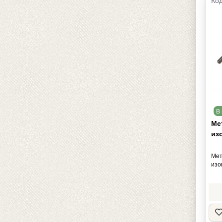
Код
В 
Ме
из
Мет
изо