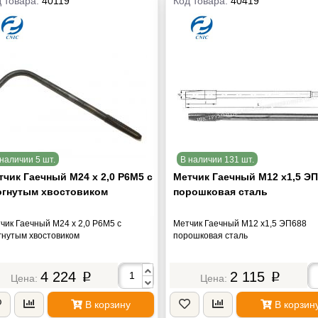
 товара:
40119
Код товара:
40419
наличии 5 шт.
В наличии 131 шт.
тчик Гаечный М24 х 2,0 Р6М5 с
Метчик Гаечный М12 х1,5 Э
огнутым хвостовиком
порошковая сталь
чик Гаечный М24 х 2,0 Р6М5 с
Метчик Гаечный М12 х1,5 ЭП688
гнутым хвостовиком
порошковая сталь
4 224
2 115
p
p
В корзину
В корзин