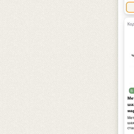
Код
В 
Ме
ша
ма
Мет
шах
ста