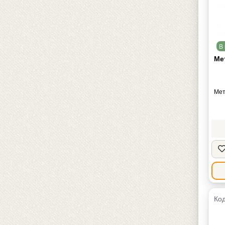
В 
Ме
Мет
Код