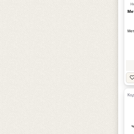
Н
Ме
Мет
Код