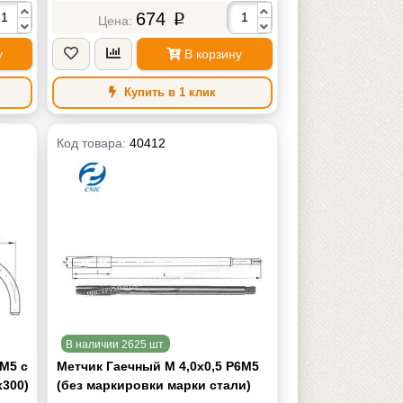
674
p
у
В корзину
Купить в 1 клик
Код товара:
40412
В наличии 2625 шт.
6М5 с
Метчик Гаечный М 4,0х0,5 Р6М5
х300)
(без маркировки марки стали)