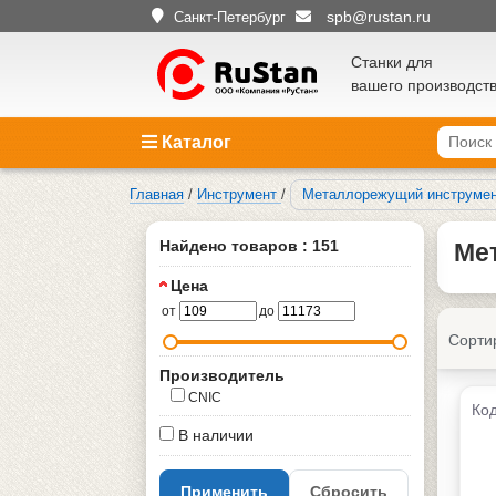
spb@rustan.ru
Санкт-Петербург
Станки для
вашего производст
Каталог
Главная
/
Инструмент
/
Металлорежущий инструме
Найдено товаров : 151
Мет
Цена
от
до
Сорти
Производитель
CNIC
Код
В наличии
Применить
Сбросить