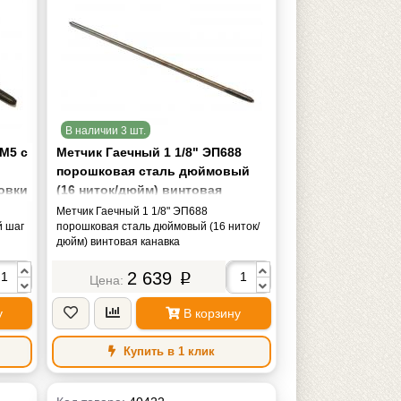
В наличии 3 шт.
6М5 с
Метчик Гаечный 1 1/8" ЭП688
порошковая сталь дюймовый
овки
(16 ниток/дюйм) винтовая
канавка
Метчик Гаечный 1 1/8" ЭП688
й шаг
порошковая сталь дюймовый (16 ниток/
дюйм) винтовая канавка
2 639
p
у
В корзину
Купить в 1 клик