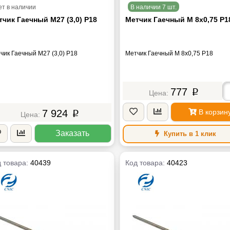
ет в наличии
В наличии 7 шт.
тчик Гаечный М27 (3,0) Р18
Метчик Гаечный М 8х0,75 Р1
чик Гаечный М27 (3,0) Р18
Метчик Гаечный М 8х0,75 Р18
777
p
7 924
В корзин
p
Заказать
Купить в 1 клик
 товара:
40439
Код товара:
40423