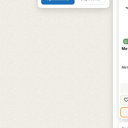
В 
Ме
Мет