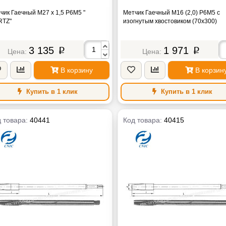
чик Гаечный М27 х 1,5 Р6М5 "
Метчик Гаечный М16 (2,0) Р6М5 с
TZ"
изогнутым хвостовиком (70х300)
3 135
1 971
p
p
В корзину
В корзин
Купить в 1 клик
Купить в 1 клик
 товара:
40441
Код товара:
40415