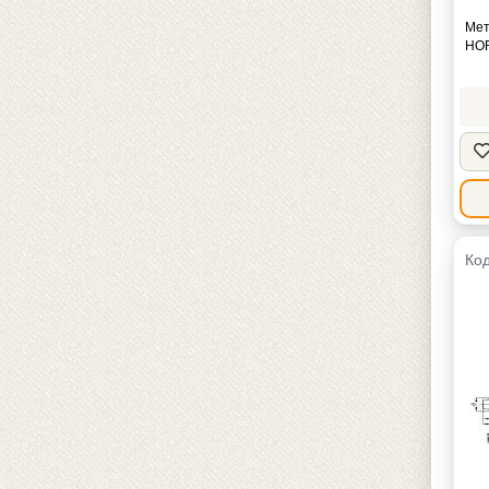
Мет
HOR
Код