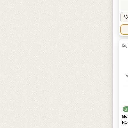
Код
В 
Ме
HO