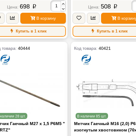
698
508
p
p
В корзину
В корзин
Купить в 1 клик
Купить в 1 клик
 товара:
40444
Код товара:
40421
наличии 28 шт.
В наличии 85 шт.
тчик Гаечный М27 х 1,5 Р6М5 "
Метчик Гаечный М16 (2,0) Р
RTZ"
изогнутым хвостовиком (70