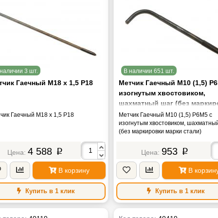
наличии 3 шт.
В наличии 651 шт.
тчик Гаечный М18 х 1,5 Р18
Метчик Гаечный М10 (1,5) Р
изогнутым хвостовиком,
шахматный шаг (без маркир
марки стали)
чик Гаечный М18 х 1,5 Р18
Метчик Гаечный М10 (1,5) Р6М5 с
изогнутым хвостовиком, шахматны
(без маркировки марки стали)
4 588
953
p
p
В корзину
В корзин
Купить в 1 клик
Купить в 1 клик