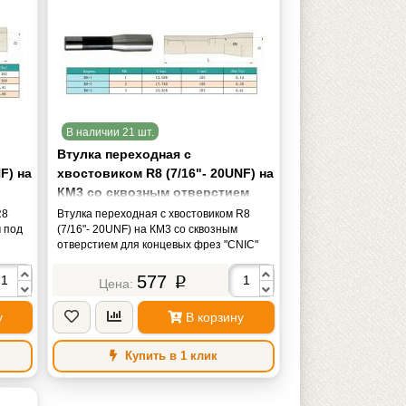
В наличии 21 шт.
Втулка переходная с
F) на
хвостовиком R8 (7/16"- 20UNF) на
КМ3 со сквозным отверстием
для концевых фрез "CNIC"
R8
Втулка переходная с хвостовиком R8
м под
(7/16"- 20UNF) на КМ3 со сквозным
отверстием для концевых фрез "CNIC"
577
p
у
В корзину
Купить в 1 клик