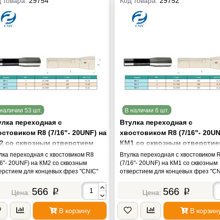
 товара:
29754
Код товара:
29752
наличии 53 шт.
В наличии 6 шт.
улка переходная с
Втулка переходная с
стовиком R8 (7/16"- 20UNF) на
хвостовиком R8 (7/16"- 20UN
2 со сквозным отверстием
КМ1 со сквозным отверсти
я концевых фрез "CNIC"
для концевых фрез "CNIC"
лка переходная с хвостовиком R8
Втулка переходная с хвостовиком 
16"- 20UNF) на КМ2 со сквозным
(7/16"- 20UNF) на КМ1 со сквозным
ерстием для концевых фрез "CNIC"
отверстием для концевых фрез "CN
566
566
p
p
В корзину
В корзин