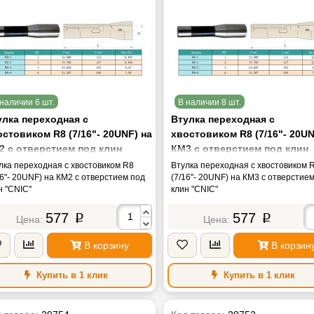
наличии 6 шт.
В наличии 8 шт.
улка переходная с
Втулка переходная с
стовиком R8 (7/16"- 20UNF) на
хвостовиком R8 (7/16"- 20UN
2 с отверстием под клин
КМ3 с отверстием под клин
NIC"
"CNIC"
лка переходная с хвостовиком R8
Втулка переходная с хвостовиком 
16"- 20UNF) на КМ2 с отверстием под
(7/16"- 20UNF) на КМ3 с отверстие
н "CNIC"
клин "CNIC"
577
577
p
p
В корзину
В корзин
Купить в 1 клик
Купить в 1 клик