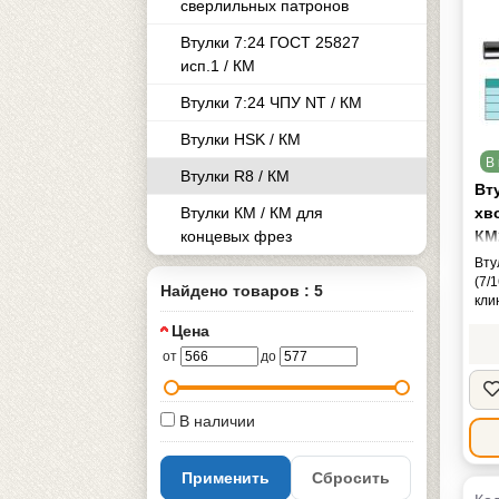
сверлильных патронов
Втулки 7:24 ГОСТ 25827
исп.1 / КМ
Втулки 7:24 ЧПУ NT / КМ
Втулки HSK / КМ
В 
Втулки R8 / КМ
Вт
Втулки КМ / КМ для
хво
концевых фрез
КМ
"C
Вту
(7/
Найдено товаров : 5
кли
Цена
от
до
В наличии
Применить
Сбросить