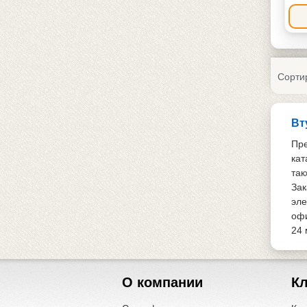
Сорти
Вт
Пре
кат
так
Зак
эле
офи
24 
О компании
К