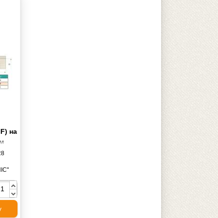
F) на
ем
R8
IC"
у