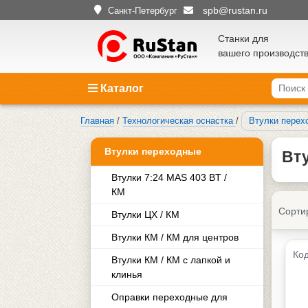
spb@rustan.ru
Санкт-Петербург
Станки для
вашего производст
Каталог
Главная
/
Технологическая оснастка
/
Втулки перехо
Втулки переходные
Вту
Втулки 7:24 MAS 403 BT /
КМ
Сорти
Втулки ЦХ / КМ
Втулки КМ / КМ для центров
Код
Втулки КМ / КМ с лапкой и
клинья
Оправки переходные для