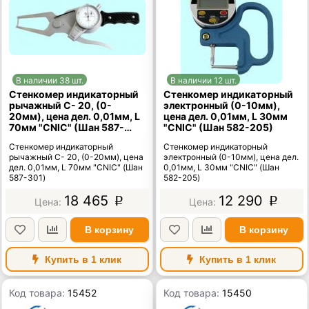
В наличии 38 шт.
В наличии 12 шт.
Стенкомер индикаторный
Стенкомер индикаторный
рычажный С- 20, (0-
электронный (0-10мм),
20мм), цена дел. 0,01мм, L
цена дел. 0,01мм, L 30мм
70мм "CNIC" (Шан 587-
"CNIC" (Шан 582-205)
301)
Стенкомер индикаторный
Стенкомер индикаторный
рычажный С- 20, (0-20мм), цена
электронный (0-10мм), цена дел.
дел. 0,01мм, L 70мм "CNIC" (Шан
0,01мм, L 30мм "CNIC" (Шан
587-301)
582-205)
18 465
12 290
p
p
В корзину
В корзину
Купить в 1 клик
Купить в 1 клик
Код товара:
15452
Код товара:
15450