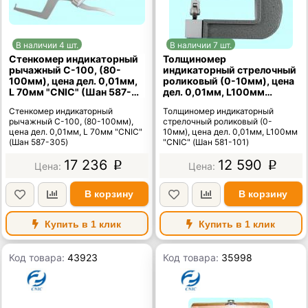
В наличии 4 шт.
В наличии 7 шт.
Стенкомер индикаторный
Толщиномер
рычажный С-100, (80-
индикаторный стрелочный
100мм), цена дел. 0,01мм,
роликовый (0-10мм), цена
L 70мм "CNIC" (Шан 587-
дел. 0,01мм, L100мм
305)
"CNIC" (Шан 581-101)
Стенкомер индикаторный
Толщиномер индикаторный
рычажный С-100, (80-100мм),
стрелочный роликовый (0-
цена дел. 0,01мм, L 70мм "CNIC"
10мм), цена дел. 0,01мм, L100мм
(Шан 587-305)
"CNIC" (Шан 581-101)
17 236
12 590
p
p
В корзину
В корзину
Купить в 1 клик
Купить в 1 клик
Код товара:
43923
Код товара:
35998