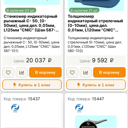
В наличии 43 шт.
В наличии 21 шт.
Стенкомер индикаторный
Толщиномер
рычажный С- 50, (0-
индикаторный стрелочный
50мм), цена дел. 0,05мм,
(0-10мм), цена дел.
L125мм "CNIC" (Шан 587-
0,01мм, L120мм "CNIC"
101)
(Шан 580-102)
Стенкомер индикаторный
Толщиномер индикаторный
рычажный С- 50, (0-50мм), цена
стрелочный (0-10мм), цена дел.
дел. 0,05мм, L125мм "CNIC" (Шан
0,01мм, L120мм "CNIC" (Шан
587-101)
580-102)
20 037
9 592
p
p
В корзину
В корзину
Купить в 1 клик
Купить в 1 клик
Код товара:
15437
Код товара:
15447