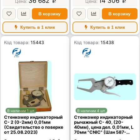
36 682
14 306
p
p
В корзину
В корзину
Купить в 1 клик
Купить в 1 клик
Код товара:
15443
Код товара:
15438
В наличии 1 шт.
В наличии 4 шт.
Стенкомер индикаторный
Стенкомер индикаторный
С- 2 (0-2мм) 0,01мм
рычажный С- 40, (20-
(Свидетельство о поверке
40мм), цена дел. 0,01мм, L
от 25.08.2023)
70мм "CNIC" (Шан 587-
302)