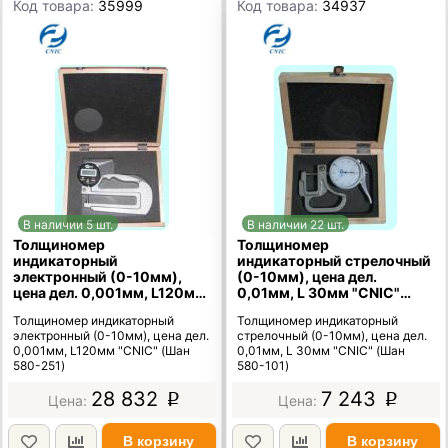
Код товара:
35999
Код товара:
34937
В наличии 5 шт.
В наличии 22 шт.
Толщиномер
Толщиномер
индикаторный
индикаторный стрелочный
электронный (0-10мм),
(0-10мм), цена дел.
цена дел. 0,001мм, L120мм
0,01мм, L 30мм "CNIC"
"CNIC" (Шан 580-251)
(Шан 580-101)
Толщиномер индикаторный
Толщиномер индикаторный
электронный (0-10мм), цена дел.
стрелочный (0-10мм), цена дел.
0,001мм, L120мм "CNIC" (Шан
0,01мм, L 30мм "CNIC" (Шан
580-251)
580-101)
28 832
7 243
p
p
В корзину
В корзину