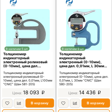
В наличии 5 шт.
В наличии 9 шт.
Толщиномер
Толщиномер
индикаторный
индикаторный
электронный роликовый
электронный (0-10мм),
(0-10мм), цена дел.
цена дел. 0,01мм, L 30мм
0,01мм, L100мм "CNIC"
"CNIC" (Шан 580-205)
Толщиномер индикаторный
Толщиномер индикаторный
(Шан 581-205)
электронный роликовый (0-
электронный (0-10мм), цена дел.
10мм), цена дел. 0,01мм, L100мм
0,01мм, L 30мм "CNIC" (Шан
"CNIC" (Шан 581-205)
580-205)
18 093
14 436
p
p
В корзину
В корзину