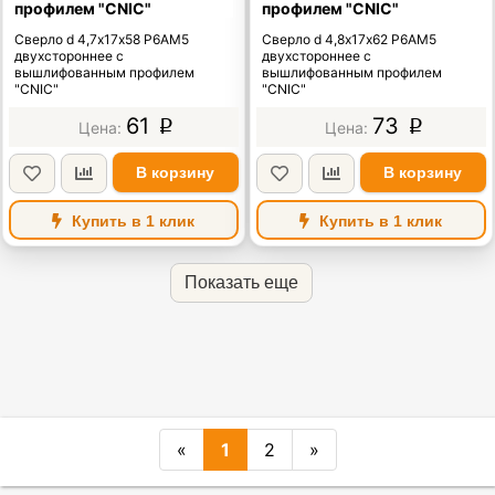
профилем "CNIC"
профилем "CNIC"
Сверло d 4,7х17х58 Р6АМ5
Сверло d 4,8х17х62 Р6АМ5
двухстороннее с
двухстороннее с
вышлифованным профилем
вышлифованным профилем
"CNIC"
"CNIC"
61
73
p
p
В корзину
В корзину
Купить в 1 клик
Купить в 1 клик
Показать еще
«
1
2
»