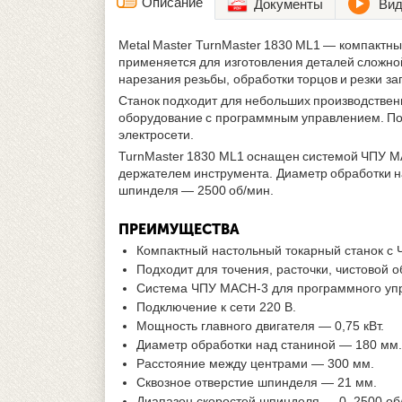
Описание
Документы
Вид
Metal Master TurnMaster 1830 ML1 — компактны
применяется для изготовления деталей сложной
нарезания резьбы, обработки торцов и резки за
Станок подходит для небольших производственн
оборудование с программным управлением. Под
электросети.
TurnMaster 1830 ML1 оснащен системой ЧПУ MA
держателем инструмента. Диаметр обработки н
шпинделя — 2500 об/мин.
ПРЕИМУЩЕСТВА
Компактный настольный токарный станок с 
Подходит для точения, расточки, чистовой 
Система ЧПУ MACH-3 для программного упр
Подключение к сети 220 В.
Мощность главного двигателя — 0,75 кВт.
Диаметр обработки над станиной — 180 мм.
Расстояние между центрами — 300 мм.
Сквозное отверстие шпинделя — 21 мм.
Диапазон скоростей шпинделя — 0–2500 об