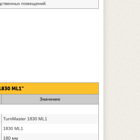
водственных помещений.
830 ML1"
Значение
TurnMaster 1830 ML1
1830 ML1
180 мм