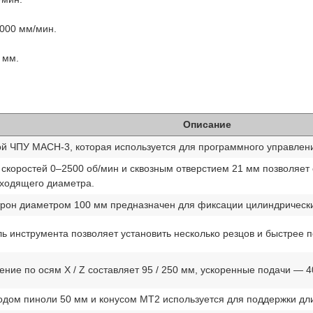
6000 мм/мин.
 мм.
Описание
й ЧПУ MACH-3, которая используется для программного управлени
скоростей 0–2500 об/мин и сквозным отверстием 21 мм позволяет 
ходящего диаметра.
трон диаметром 100 мм предназначен для фиксации цилиндрически
ь инструмента позволяет установить несколько резцов и быстрее 
ие по осям X / Z составляет 95 / 250 мм, ускоренные подачи — 4
одом пиноли 50 мм и конусом МТ2 используется для поддержки дли