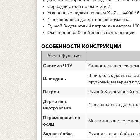
Серводвигатели по осям X и Z.
Ускоренные подачи по осям X / Z — 4000 / 
4-позиционный держатель инструмента.
Ручной 3-кулачковый патрон диаметром 100
Освещение рабочей зоны в комплектации.
ОСОБЕННОСТИ КОНСТРУКЦИИ
Узел / функция
Система ЧПУ
Станок оснащен системо
Шпиндель с диапазоном 
Шпиндель
прутковый материал под
Патрон
Ручной 3-кулачковый па
Держатель
4-позиционный держател
инструмента
Перемещения по
Максимальное перемещен
осям
Задняя бабка
Ручная задняя бабка с х