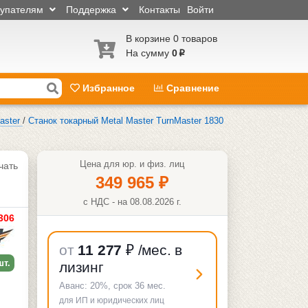
купателям
Поддержка
Контакты
Войти
В корзине 0 товаров
На сумму
0
p
Избранное
Сравнение
aster
/
Станок токарный Metal Master TurnMaster 1830
Цена для юр. и физ. лиц
чать
349 965
₽
с НДС - на 08.08.2026 г.
306
от
11 277
₽
/мес. в
шт.
лизинг
Аванс:
20%
, срок
36
мес.
для ИП и юридических лиц