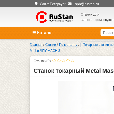
spb@rustan.ru
Санкт-Петербург
Станки для
вашего производст
Каталог
Главная
/
Станки
/
По металлу
/
Токарные станки п
ML1 с ЧПУ MACH-3
Отзывы(0)
Станок токарный Metal Mas