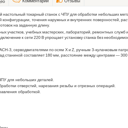
Комментарии
Отзывы
ео
й настольный токарный станок с ЧПУ для обработки небольших мета
 конфигурации, точения наружных и внутренних поверхностей, раст
готовок на заданную длину.
ых участков, учебных мастерских, лабораторий, ремонтных служб и
ключение к сети 220 В упрощает установку станка без необходим
CH-3, серводвигателями по осям X и Z, ручным 3-кулачковым пат
ад станиной составляет 180 мм, расстояние между центрами — 30
ЧПУ для небольших деталей.
обработки отверстий, нарезания резьбы и отрезных операций.
авления обработкой.
/мин.