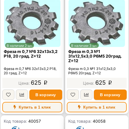
В наличии 2 шт.
В наличии 3 шт.
Фреза m 0,7 №6 32х13х3,2
Фреза m 0,3 №1
Р18, 20 град. Z=12
31х12,5х3,0 Р6М5 20град.
Z=12
Фреза m 0,7 №6 32х13х3,2 Р18,
Фреза m 0,3 №1 31х12,5х3,0
20 град. Z=12
Р6М5 20град. Z=12
625
625
p
p
В корзину
В корзину
Купить в 1 клик
Купить в 1 клик
Код товара:
40057
Код товара:
40058