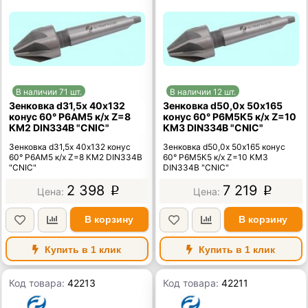
В наличии 71 шт.
В наличии 12 шт.
Зенковка d31,5х 40х132
Зенковка d50,0х 50х165
конус 60° Р6АМ5 к/х Z=8
конус 60° Р6М5К5 к/х Z=10
КМ2 DIN334B "CNIC"
КМ3 DIN334B "CNIC"
Зенковка d31,5х 40х132 конус
Зенковка d50,0х 50х165 конус
60° Р6АМ5 к/х Z=8 КМ2 DIN334B
60° Р6М5К5 к/х Z=10 КМ3
"CNIC"
DIN334B "CNIC"
2 398
7 219
p
p
В корзину
В корзину
Купить в 1 клик
Купить в 1 клик
Код товара:
42213
Код товара:
42211