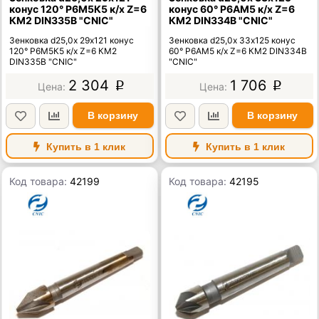
конус 120° Р6М5К5 к/х Z=6
конус 60° Р6АМ5 к/х Z=6
КМ2 DIN335B "CNIC"
КМ2 DIN334B "CNIC"
Зенковка d25,0х 29х121 конус
Зенковка d25,0х 33х125 конус
120° Р6М5К5 к/х Z=6 КМ2
60° Р6АМ5 к/х Z=6 КМ2 DIN334B
DIN335B "CNIC"
"CNIC"
2 304
1 706
p
p
В корзину
В корзину
Купить в 1 клик
Купить в 1 клик
Код товара:
42199
Код товара:
42195