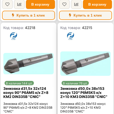
В корзину
В корзину
Купить в 1 клик
Купить в 1 клик
Код товара:
42218
Код товара:
42215
В наличии 144 шт.
В наличии 76 шт.
Зенковка d31,5х 32х124
Зенковка d50,0х 38х153
конус 90° Р6АМ5 к/х Z=8
конус 120° Р6М5К5 к/х
КМ2 DIN335B "CNIC"
Z=10 КМ3 DIN335B "CNIC"
Зенковка d31,5х 32х124 конус
Зенковка d50,0х 38х153 конус
90° Р6АМ5 к/х Z=8 КМ2 DIN335B
120° Р6М5К5 к/х Z=10 КМ3
"CNIC"
DIN335B "CNIC"