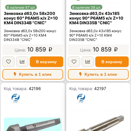
В наличии 47 шт.
В наличии 38 шт.
Зенковка d63,0х 58х200
Зенковка d63,0х 43х185
конус 60° Р6АМ5 к/х Z=10
конус 90° Р6АМ5 к/х Z=10
КМ4 DIN334B "CNIC"
КМ4 DIN335B "CNIC"
Зенковка d63,0х 58х200 конус
Зенковка d63,0х 43х185 конус
60° Р6АМ5 к/х Z=10 КМ4
90° Р6АМ5 к/х Z=10 КМ4
DIN334B "CNIC"
DIN335B "CNIC"
10 859
10 859
p
p
В корзину
В корзину
Купить в 1 клик
Купить в 1 клик
Код товара:
42196
Код товара:
42197