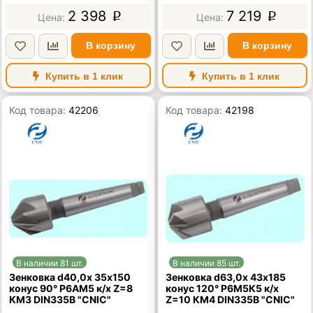
2 398
7 219
p
p
В корзину
В корзину
Купить в 1 клик
Купить в 1 клик
Код товара:
42206
Код товара:
42198
В наличии 81 шт.
В наличии 85 шт.
Зенковка d40,0х 35х150
Зенковка d63,0х 43х185
конус 90° Р6АМ5 к/х Z=8
конус 120° Р6М5К5 к/х
КМ3 DIN335B "CNIC"
Z=10 КМ4 DIN335B "CNIC"