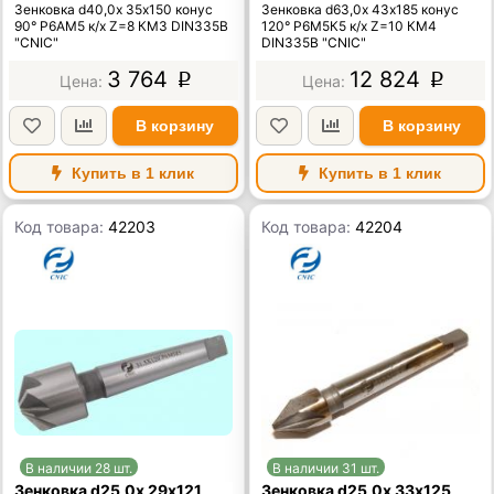
Зенковка d40,0х 35х150 конус
Зенковка d63,0х 43х185 конус
90° Р6АМ5 к/х Z=8 КМ3 DIN335B
120° Р6М5К5 к/х Z=10 КМ4
"CNIC"
DIN335B "CNIC"
3 764
12 824
p
p
В корзину
В корзину
Купить в 1 клик
Купить в 1 клик
Код товара:
42203
Код товара:
42204
В наличии 28 шт.
В наличии 31 шт.
Зенковка d25,0х 29х121
Зенковка d25,0х 33х125