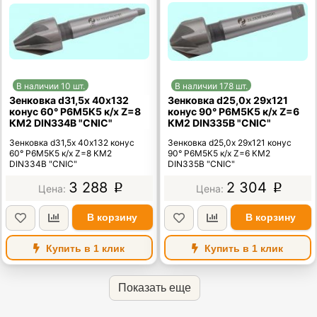
В наличии 10 шт.
В наличии 178 шт.
Зенковка d31,5х 40х132
Зенковка d25,0х 29х121
конус 60° Р6М5К5 к/х Z=8
конус 90° Р6М5К5 к/х Z=6
КМ2 DIN334B "CNIC"
КМ2 DIN335B "CNIC"
Зенковка d31,5х 40х132 конус
Зенковка d25,0х 29х121 конус
60° Р6М5К5 к/х Z=8 КМ2
90° Р6М5К5 к/х Z=6 КМ2
DIN334B "CNIC"
DIN335B "CNIC"
3 288
2 304
p
p
В корзину
В корзину
Купить в 1 клик
Купить в 1 клик
Показать еще