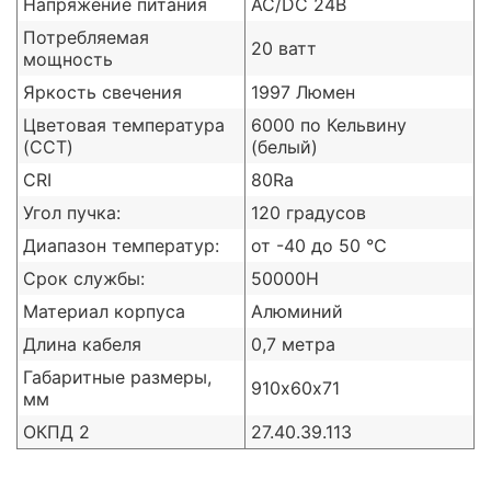
Напряжение питания
AC/DC 24В
Потребляемая
20 ватт
мощность
Яркость свечения
1997 Люмен
Цветовая температура
6000 по Кельвину
(CCT)
(белый)
CRI
80Ra
Угол пучка:
120 градусов
Диапазон температур:
от -40 до 50 ℃
Срок службы:
50000H
Материал корпуса
Алюминий
Длина кабеля
0,7 метра
Габаритные размеры,
910х60х71
мм
ОКПД 2
27.40.39.113