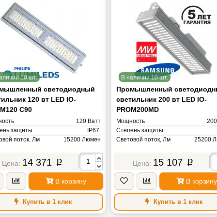
аличии 10 шт.
В наличии 10 шт.
мышленный светодиодный
Промышленный светодиодн
ильник 120 вт LED IO-
светильник 200 вт LED IO-
M120 C90
PROM200MD
ость
120 Ватт
Мощность
200
ень защиты
IP67
Степень защиты
овой поток, Лм
15200 Люмен
Световой поток, Лм
25200 
овая температура, К
5000 Кельвин
Цветовая температура, К
5000 Ке
яжение питания
AC ~220V Вольт
Напряжение питания
AC ~220V 
14 371
15 107
p
p
светового потока°
90 гр
Угол светового потока°
а
4 кг
Масса
В корзину
В корзину
Купить в 1 клик
Купить в 1 клик