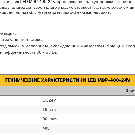
ветильник
LED M9P-400-24V
предназначен для установки в качестве
ов. Благодаря своей влаго и масло стойкости, а также рабочем д
х линиях, пищевой и фармацевтической промышленности.
уатации.
и закаленного стекла.
ке под высоким давлением, охлаждающим жидкостям и моющим сред
, эффективность 90 лм / Вт.
.
ТЕХНИЧЕСКИЕ ХАРАКТЕРИСТИКИ LED M9P-400-24V
Зна
DC24V
18 ватт
90 lm/w
>80