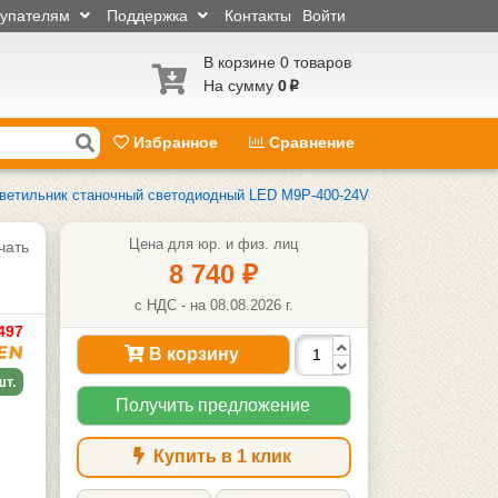
купателям
Поддержка
Контакты
Войти
В корзине 0 товаров
На сумму
0
p
Избранное
Сравнение
ветильник станочный светодиодный LED M9P-400-24V
Цена для юр. и физ. лиц
чать
8 740
₽
с НДС - на 08.08.2026 г.
497
В корзину
шт.
Получить предложение
Купить в 1 клик