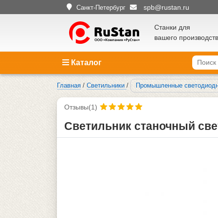
spb@rustan.ru
Санкт-Петербург
Станки для
вашего производст
Каталог
Главная
/
Светильники
/
Промышленные светодиодн
Отзывы(1)
Светильник станочный св