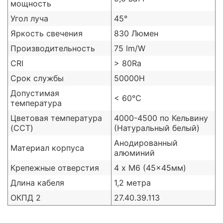
мощность
Угол луча
45°
Яркость свечения
830 Люмен
Производительность
75 lm/W
CRI
> 80Ra
Срок службы
50000H
Допустимая
< 60℃
температура
Цветовая температура
4000-4500 по Кельвину
(CCT)
(Натуральный белый)
Анодированный
Материал корпуса
алюминий
Крепежные отверстия
4 x M6 (45x45мм)
Длина кабеля
1,2 метра
ОКПД 2
27.40.39.113