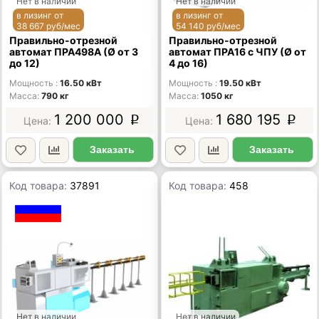
Нет в наличии
Нет в наличии
в лизинг от
в лизинг от
38 667 руб/мес
54 140 руб/мес
Правильно-отрезной
Правильно-отрезной
автомат ПРА498А (Ø от 3
автомат ПРА16 с ЧПУ (Ø от
до 12)
4 до 16)
Мощность
16.50 кВт
Мощность
19.50 кВт
Масса
790 кг
Масса
1050 кг
1 200 000
1 680 195
p
p
Заказать
Заказать
Код товара:
37891
Код товара:
458
Нет в наличии
Нет в наличии