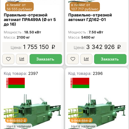
в лизинг от
в лизинг от
56 555 руб/мес
107 717 руб/мес
Правильно-отрезной
Правильно-отрезной
автомат ПРА499А (Ø от 5
автомат ГД162-01
до 16)
Мощность
18.50 кВт
Мощность
7.50 кВт
Масса
2100 кг
Масса
5400 кг
1 755 150
3 342 926
p
p
Заказать
Заказать
Код товара:
2397
Код товара:
2396
5 865 552
5 944 884
p
p
Нет в наличии
Нет в наличии