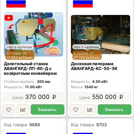
Нет в наличии
Нет в наличии
в лизинг от
в лизинг от
11 922 руб/мес
17 722 руб/мес
Делительный станок
Дисковая пилорама
АВАНГАРД-ЛП-80-Д с
АВАНГАРД-КС-50-ЭК
возвратным конвейером
Глубина пропила
300 мм
Мощность
4.00 кВт
Мощность
11.00 кВт
Масса
1540 кг
370 000
550 000
p
p
Заказать
Заказать
Код товара:
9689
Код товара:
9703