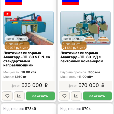
Нет в наличии
Нет в наличии
в лизинг от
в лизинг от
19 978 руб/мес
21 589 руб/мес
Ленточная пилорама
Ленточная пилорама
Авангард-ЛП-80 S.E.N. со
Авангард-ЛП-80-2Д с
стандартными
ленточным конвейером
направляющими
Мощность
18.00 кВт
Глубина пропила
300 мм
Масса
1260 кг
Мощность
11.00 кВт
620 000
670 000
p
p
Заказать
Заказать
Код товара:
57849
Код товара:
9704