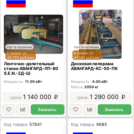
Нет в наличии
Нет в наличии
в лизинг от
в лизинг от
36 733 руб/мес
41 567 руб/мес
Ленточно-делительный
Дисковая пилорама
станок АВАНГАРД-ЛП-80
АВАНГАРД-КС-50-ПК
S.E.N.-2Д-Ш
Мощность
11.00 кВт
Мощность
4.00 кВт
Масса
2050 кг
1 140 000
1 290 000
p
p
Заказать
Заказать
Код товара:
57841
Код товара:
9685