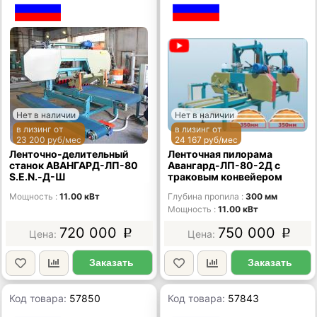
Нет в наличии
Нет в наличии
в лизинг от
в лизинг от
23 200 руб/мес
24 167 руб/мес
Ленточно-делительный
Ленточная пилорама
станок АВАНГАРД-ЛП-80
Авангард-ЛП-80-2Д c
S.E.N.-Д-Ш
траковым конвейером
Мощность
11.00 кВт
Глубина пропила
300 мм
Мощность
11.00 кВт
720 000
750 000
p
p
Заказать
Заказать
Код товара:
57850
Код товара:
57843