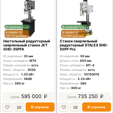
В наличии 4 шт.
В наличии 12 шт.
в лизинг от
в лизинг от
19 172 руб/мес
23 691 руб/мес
Настольный редукторный
Станок сверлильный
сверлильный станок JET
редукторный STALEX SHD-
GHD-35PFA
50PF Pro
Ø сверления
35 мм
Ø сверления
50 мм
Конус шпинделя
MT4
Длина стола
650 мм
Реверс шпинделя
есть
Конус шпинделя
MT-4
Макс. обороты
3030
Реверс шпинделя
есть
Мощность
1.20 кВт
Макс. обороты
55150018
Напряжение
380В
Мощность
2.20 кВт
Масса
390 кг
Напряжение
380
Масса
800 кг
595 000
735 250
p
p
В корзину
В корзину