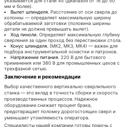
указывается для стали 45 (диапазон от 16 до 50
мм и более).
Вылет шпинделя.
Расстояние от оси сверла до
колонны — определяет максимальную ширину
обрабатываемой заготовки (половина ширины
детали не должна превышать вылет).
Ход пиноли.
Определяет максимальную глубину
сверления за один проход без перестановки стола.
Конус шпинделя.
(МК2, МК3, МК4) — важен для
подбора инструментальной оснастки и патронов.
Напряжение питания.
220 В для бытового
применения или 380 В для промышленных цехов с
трехфазной сетью.
Заключение и рекомендации
Выбор качественного вертикально-сверлильного
станка — это вклад в точность сборки и скорость
производственных процессов. Надежное
оборудование снижает процент брака,
предотвращает поломку дорогостоящих сверл и
уменьшает утомляемость оператора.
Специалисты нашей компании готовы помочь с