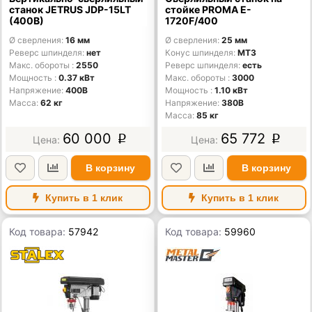
станок JETRUS JDP-15LT
стойке PROMA E-
(400В)
1720F/400
Ø сверления
16 мм
Ø сверления
25 мм
Реверс шпинделя
нет
Конус шпинделя
MT3
Макс. обороты
2550
Реверс шпинделя
есть
Мощность
0.37 кВт
Макс. обороты
3000
Напряжение
400В
Мощность
1.10 кВт
Масса
62 кг
Напряжение
380В
Масса
85 кг
60 000
65 772
p
p
В корзину
В корзину
Купить в 1 клик
Купить в 1 клик
Код товара:
57942
Код товара:
59960