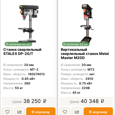
В наличии 89 шт.
В наличии 22 шт.
Станок сверлильный
Вертикальный
STALEX DP-20/T
сверлильный станок Metal
Master M20D
Ø сверления
20 мм
Ø сверления
20 мм
Конус шпинделя
MT-2
Конус шпинделя
MT2
Макс. обороты
180274012
Реверс шпинделя
нет
Мощность
0.85 кВт
Макс. обороты
2910
Напряжение
380
Мощность
0.75 кВт
Масса
55 кг
Напряжение
220В
Масса
45 кг
38 250
40 348
p
p
В корзину
В корзину