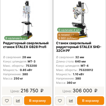
В наличии 4 шт.
в лизинг от
В наличии 9 шт.
9 860 руб/мес
Редукторный сверлильный
Станок сверлильный
станок STALEX GB28 Profi
редукторный STALEX SHD-
32CH PF
Ø сверления
28 мм
Ø сверления
32 мм
Конус шпинделя
MT-3
Длина стола
640 мм
Макс. обороты
753200
Конус шпинделя
MT-4
Мощность
0.85 кВт
Макс. обороты
75320012
Напряжение
380
Мощность
1.10 кВт
Масса
250 кг
Напряжение
380
Масса
360 кг
216 750
306 000
p
p
В корзину
В корзину