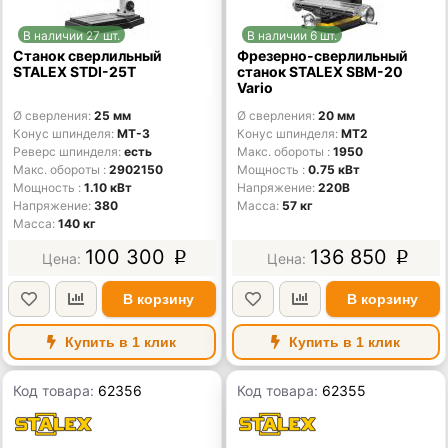
В наличии 27 шт.
В наличии 6 шт.
Станок сверлильный
Фрезерно-сверлильный
STALEX STDI-25T
станок STALEX SBM-20
Vario
Ø сверления
25 мм
Ø сверления
20 мм
Конус шпинделя
MT-3
Конус шпинделя
MT2
Реверс шпинделя
есть
Макс. обороты
1950
Макс. обороты
2902150
Мощность
0.75 кВт
Мощность
1.10 кВт
Напряжение
220В
Напряжение
380
Масса
57 кг
Масса
140 кг
100 300
136 850
p
p
В корзину
В корзину
Купить в 1 клик
Купить в 1 клик
Код товара:
62356
Код товара:
62355