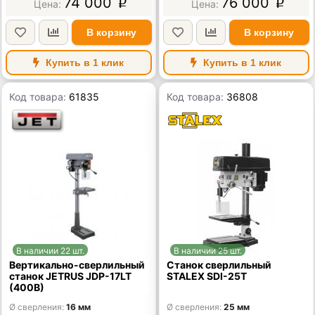
74 000
76 000
p
p
В корзину
В корзину
Купить в 1 клик
Купить в 1 клик
Код товара:
61835
Код товара:
36808
В наличии 22 шт.
В наличии 25 шт.
Вертикально-сверлильный
Станок сверлильный
станок JETRUS JDP-17LT
STALEX SDI-25T
(400В)
Ø сверления
16 мм
Ø сверления
25 мм