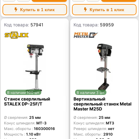
Купить в 1 клик
Купить в 1 клик
Код товара:
57941
Код товара:
59959
В наличии 100 шт.
В наличии 3 шт.
Станок сверлильный
Вертикальный
STALEX DP-25F/T
сверлильный станок Metal
Master M25D
Ø сверления
25 мм
Ø сверления
25 мм
Конус шпинделя
MT-3
Конус шпинделя
MT3
Макс. обороты
160300016
Реверс шпинделя
нет
Мощность
1.10 кВт
Макс. обороты
2910