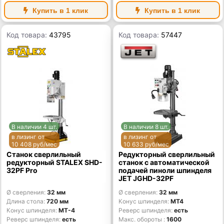
Купить в 1 клик
Купить в 1 клик
Код товара:
43795
Код товара:
57447
В наличии 4 шт.
В наличии 8 шт.
в лизинг от
в лизинг от
10 408 руб/мес
10 633 руб/мес
Станок сверлильный
Редукторный сверлильный
редукторный STALEX SHD-
станок с автоматической
32PF Pro
подачей пиноли шпинделя
JET JGHD-32PF
Ø сверления
32 мм
Ø сверления
32 мм
Длина стола
720 мм
Конус шпинделя
MT4
Конус шпинделя
MT-4
Реверс шпинделя
есть
Реверс шпинделя
есть
Макс. обороты
1600