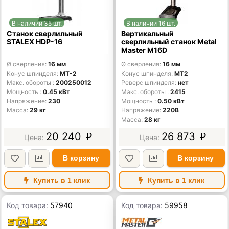
В наличии 35 шт.
В наличии 16 шт.
Станок сверлильный
Вертикальный
STALEX HDP-16
сверлильный станок Metal
Master M16D
Ø сверления
16 мм
Ø сверления
16 мм
Конус шпинделя
MT-2
Конус шпинделя
MT2
Макс. обороты
200250012
Реверс шпинделя
нет
Мощность
0.45 кВт
Макс. обороты
2415
Напряжение
230
Мощность
0.50 кВт
Масса
29 кг
Напряжение
220В
Масса
28 кг
20 240
26 873
p
p
В корзину
В корзину
Купить в 1 клик
Купить в 1 клик
Код товара:
57940
Код товара:
59958