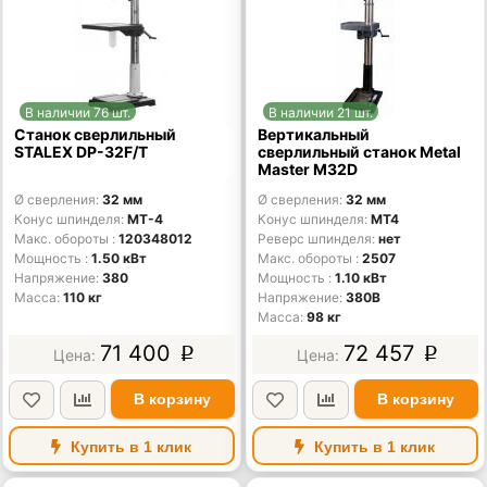
В наличии 76 шт.
В наличии 21 шт.
Станок сверлильный
Вертикальный
STALEX DP-32F/T
сверлильный станок Metal
Master M32D
Ø сверления
32 мм
Ø сверления
32 мм
Конус шпинделя
MT-4
Конус шпинделя
MT4
Макс. обороты
120348012
Реверс шпинделя
нет
Мощность
1.50 кВт
Макс. обороты
2507
Напряжение
380
Мощность
1.10 кВт
Масса
110 кг
Напряжение
380В
Масса
98 кг
71 400
72 457
p
p
В корзину
В корзину
Купить в 1 клик
Купить в 1 клик