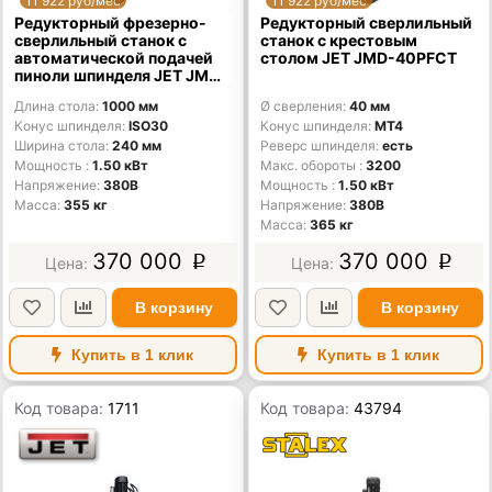
11 922 руб/мес
11 922 руб/мес
Редукторный фрезерно-
Редукторный сверлильный
сверлильный станок с
станок с крестовым
автоматической подачей
столом JET JMD-40PFCT
пиноли шпинделя JET JMD-
45LPF
Длина стола
1000 мм
Ø сверления
40 мм
Конус шпинделя
ISO30
Конус шпинделя
MT4
Ширина стола
240 мм
Реверс шпинделя
есть
Мощность
1.50 кВт
Макс. обороты
3200
Напряжение
380В
Мощность
1.50 кВт
Масса
355 кг
Напряжение
380В
Масса
365 кг
370 000
370 000
p
p
В корзину
В корзину
Купить в 1 клик
Купить в 1 клик
Код товара:
1711
Код товара:
43794