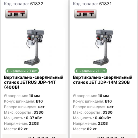
Код товара:
61832
Код товара:
61831
В наличии 23 шт.
В наличии 21 шт.
Вертикально-сверлильный
Вертикально-сверлильный
станок JETRUS JDP-14T
станок JET JDP-14M 230В
(400В)
Ø сверления
16 мм
Ø сверления
16 мм
Конус шпинделя
В16
Конус шпинделя
В16
Реверс шпинделя
нет
Реверс шпинделя
нет
Макс. обороты
3330
Макс. обороты
3330
Мощность
0.37 кВт
Мощность
0.40 кВт
Напряжение
220В
Напряжение
220В
Масса
62 кг
Масса
62 кг