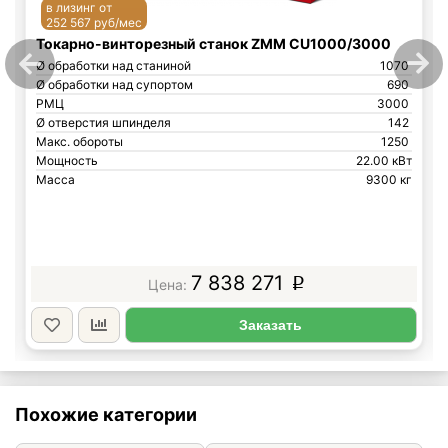
в лизинг от
252 567 руб/мес
Токарно-винторезный станок ZMM CU1000/3000
Ø обработки над станиной
1070
Ø обработки над супортом
690
РМЦ
3000
Ø отверстия шпинделя
142
Макс. обороты
1250
Мощность
22.00 кВт
Масса
9300 кг
7 838 271
p
Заказать
Похожие категории