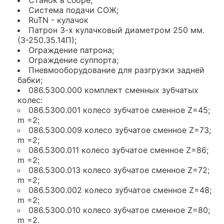
Станок в сборе;
Система подачи СОЖ;
RuTN - кулачок
Патрон 3-х кулачковый диаметром 250 мм.
(3-250.35.14П);
Ограждение патрона;
Ограждение суппорта;
Пневмооборудование для разгрузки задней
бабки;
086.5300.000 комплект сменных зубчатых
колес:
086.5300.001 колесо зубчатое сменное Z=45;
m =2;
086.5300.009 колесо зубчатое сменное Z=73;
m =2;
086.5300.011 колесо зубчатое сменное Z=86;
m =2;
086.5300.013 колесо зубчатое сменное Z=72;
m =2;
086.5300.002 колесо зубчатое сменное Z=48;
m =2;
086.5300.010 колесо зубчатое сменное Z=80;
m =2.