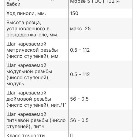
Морзе 5 ГОСТ 13214
бабки
Ход пиноли, мм.
150
Высота резца,
установленного в
макс. 25
резцедержателе, мм.
Шаг нарезаемой
метрической резьбы
0.5 - 112
(число ступеней), мм.
Шаг нарезаемой
модульной резьбы
0.5 - 112
(число ступеней),
модуль
Шаг нарезаемой
дюймовой резьбы
56 - 0.5
(число ступеней), нит./1`
Шаг нарезаемой
питчевой резьбы (число
56 - 0.5
ступеней), питч
Класс точности
П