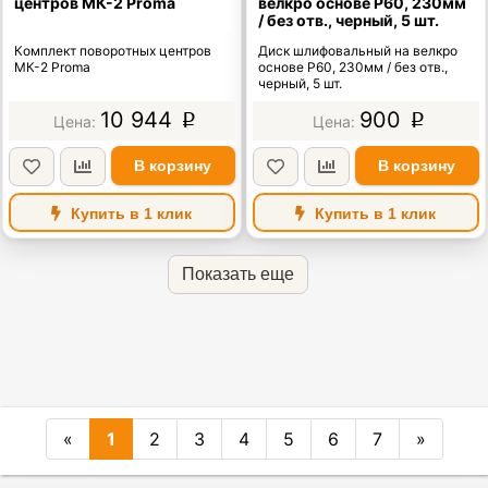
центров МК-2 Proma
велкро основе P60, 230мм
/ без отв., черный, 5 шт.
Комплект поворотных центров
Диск шлифовальный на велкро
МК-2 Proma
основе P60, 230мм / без отв.,
черный, 5 шт.
10 944
900
p
p
В корзину
В корзину
Купить в 1 клик
Купить в 1 клик
Показать еще
«
1
2
3
4
5
6
7
»