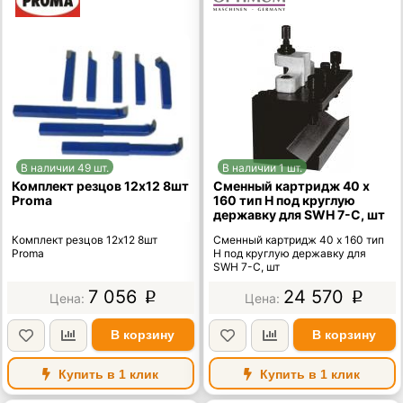
В наличии 49 шт.
В наличии 1 шт.
Комплект резцов 12х12 8шт
Сменный картридж 40 х
Proma
160 тип H под круглую
державку для SWH 7-С, шт
Комплект резцов 12х12 8шт
Сменный картридж 40 х 160 тип
Proma
H под круглую державку для
SWH 7-С, шт
7 056
24 570
p
p
В корзину
В корзину
Купить в 1 клик
Купить в 1 клик