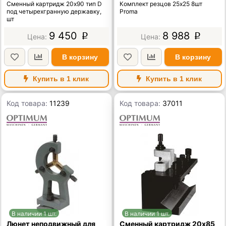
Сменный картридж 20х90 тип D
Комплект резцов 25х25 8шт
под четырехгранную державку,
Proma
шт
9 450
8 988
p
p
В корзину
В корзину
Купить в 1 клик
Купить в 1 клик
Код товара:
11239
Код товара:
37011
В наличии 1 шт.
В наличии 1 шт.
Люнет неподвижный для
Сменный картридж 20х85