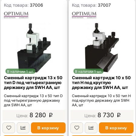
Код товара:
37006
Код товара:
37007
В наличии 1 шт.
В наличии 1 шт.
Сменный картридж 13 х 50
Сменный картридж 10 х 50
тип D под четырехгранную
тип H под круглую
державку для SWH AА, шт
державку для SWH AA, шт
Сменный картридж 13 х 50 тип D
Сменный картридж 10 х 50 тип H
под четырехгранную державку
под круглую державку для SWH
для SWH AА, шт
AA, шт
8 280
8 730
p
p
В корзину
В корзину