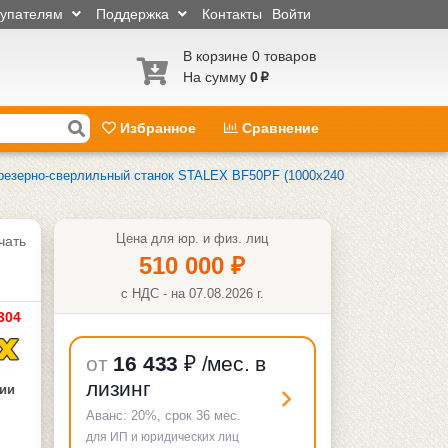
купателям
Поддержка
Контакты
Войти
В корзине 0 товаров
На сумму
0
p
Избранное
Сравнение
резерно-сверлильный станок STALEX BF50PF (1000х240
Цена для юр. и физ. лиц
чать
510 000
₽
с НДС - на 07.08.2026 г.
304
от
16 433
₽
/мес. в
лизинг
чии
Аванс:
20%
, срок
36
мес.
для ИП и юридических лиц