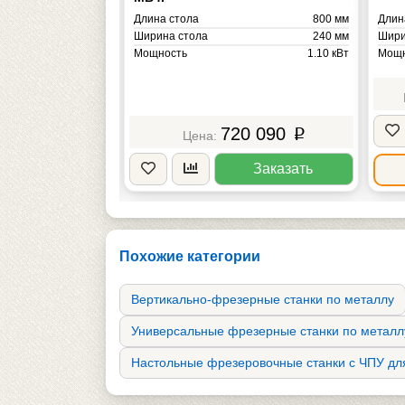
850 мм
Длина стола
800 мм
Длин
240 мм
Ширина стола
240 мм
Шири
2.20 кВт
Мощность
1.10 кВт
Мощн
525 кг
Масса
480 кг
Масс
5 060
720 090
p
p
Заказать
Заказать
Похожие категории
Вертикально-фрезерные станки по металлу
Универсальные фрезерные станки по металл
Настольные фрезеровочные станки с ЧПУ дл