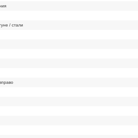
ния
уне / стали
вправо