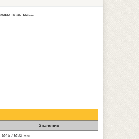
емых пластмасс.
Значение
Ø45 / Ø32 мм