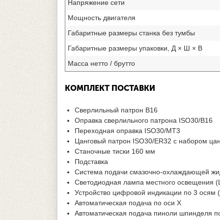
Напряжение сети
Мощность двигателя
Габаритные размеры станка без тумбы
Габаритные размеры упаковки, Д × Ш × В
Масса нетто / брутто
КОМПЛЕКТ ПОСТАВКИ
Сверлильный патрон B16
Оправка сверлильного патрона ISO30/B16
Переходная оправка ISO30/MT3
Цанговый патрон ISO30/ER32 с набором цан
Станочные тиски 160 мм
Подставка
Система подачи смазочно-охлаждающей жи
Светодиодная лампа местного освещения (
Устройство цифровой индикации по 3 осям 
Автоматическая подача по оси X
Автоматическая подача пиноли шпинделя по