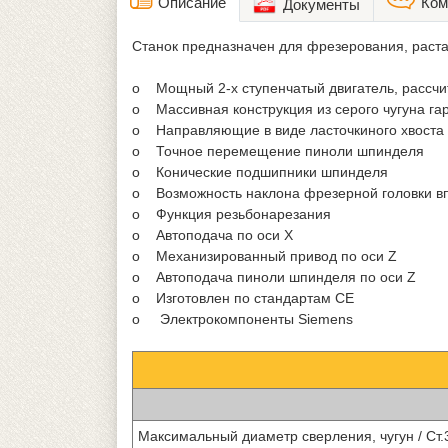
Описание
Ком
Документы
Станок предназначен для фрезерования, раст
o Мощный 2-х ступенчатый двигатель, рассч
o Массивная конструкция из серого чугуна га
o Направляющие в виде ласточкиного хвоста 
o Точное перемещение пиноли шпинделя
o Конические подшипники шпинделя
o Возможность наклона фрезерной головки в
o Функция резьбонарезания
o Автоподача по оси Х
o Механизированный привод по оси Z
o Автоподача пиноли шпинделя по оси Z
o Изготовлен по стандартам СЕ
o Электрокомпоненты Siemens
Максимальный диаметр сверления, чугун / Ст.