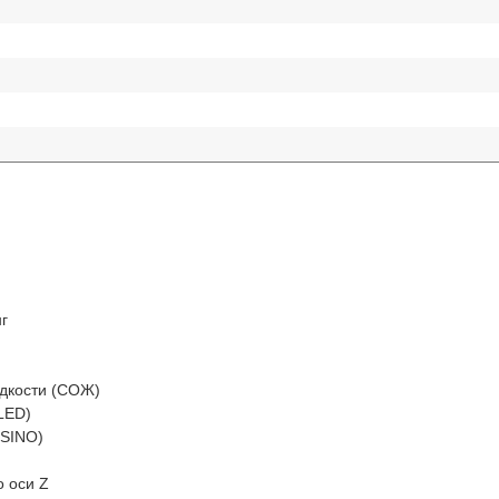
г
дкости (СОЖ)
LED)
(SINO)
 оси Z