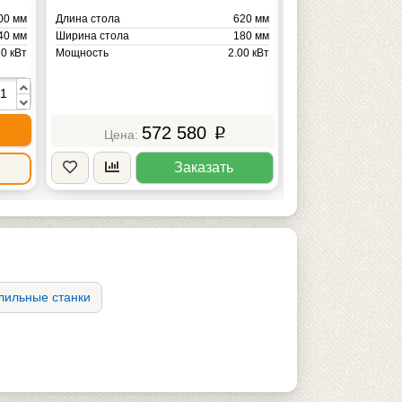
00 мм
Длина стола
620 мм
Длина стола
40 мм
Ширина стола
180 мм
Ширина стола
10 кВт
Мощность
2.00 кВт
Мощность
580 кг
Масса
200 кг
Масса
572 580
5
p
Заказать
лильные станки