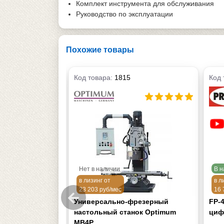
Комплект инструмента для обслуживания
Руководство по эксплуатации
Похожие товары
Код товара:
1815
Код 
Нет в наличии
В н
в лизинг от
в л
23 203 руб/мес
16 
зерный станок
Универсально-фрезерный
FP-
настольный станок Optimum
циф
MB4P