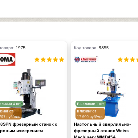
товара:
1975
Код товара:
9855
аличии 4 шт.
В наличии 1 шт.
изинг от
в лизинг от
797 руб/мес
17 600 руб/мес
48SPN фрезерный станок с
Настольный сверлильно-
ровым измерением
фрезерный станок Weiss
Machinery WMD45A