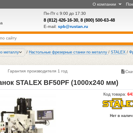
О компании
По
Пн-Пт с 9:00 до 17:30
8 (812) 426-16-30
,
8 (800) 500-63-48
ва
E-mail:
spb@rustan.ru
по металлу
/
Настольные фрезерные станки по металлу
/
STALEX
/
Ф
Гарантия производителя 1 год
Ска
нок STALEX BF50PF (1000х240 мм)
Код товара:
64
Нет в нали