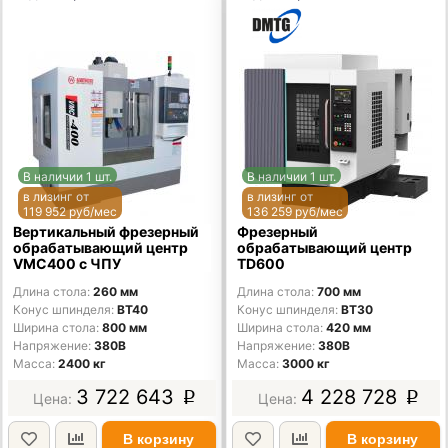
В наличии 1 шт.
В наличии 1 шт.
в лизинг от
в лизинг от
119 952 руб/мес
136 259 руб/мес
Вертикальный фрезерный
Фрезерный
обрабатывающий центр
обрабатывающий центр
VMC400 с ЧПУ
TD600
Длина стола
260 мм
Длина стола
700 мм
Конус шпинделя
BT40
Конус шпинделя
BT30
Ширина стола
800 мм
Ширина стола
420 мм
Напряжение
380В
Напряжение
380В
Масса
2400 кг
Масса
3000 кг
3 722 643
4 228 728
p
p
В корзину
В корзину