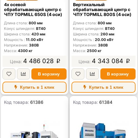
4х осевой
Вертикальный
обрабатывающий центр с
обрабатывающий центр с
ЧПУ TOPMILL 650S (4 оси)
ЧПУ TOPMILL 800S (4 оси)
Длина стола
800 мм
Длина стола
800 мм
Конус шпинделя
BT40
Конус шпинделя
BT40
Ширина стола
420 мм
Ширина стола
260 мм
Мощность
11.00 кВт
Мощность
20.00 кВт
Напряжение
380В
Напряжение
380В
Масса
4300 кг
Масса
2500 кг
4 486 028
4 343 084
p
p
В корзину
В корзину
Купить в 1 клик
Купить в 1 клик
Код товара:
61386
Код товара:
61384