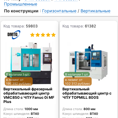
Промышленные
По конструкции
:
Горизонтальные
/
Вертикальные
Код товара:
59803
Код товара:
61382
В наличии 1 шт.
В наличии 1 шт.
в лизинг от
в лизинг от
195 392 руб/мес
102 312 руб/мес
Вертикальный фрезерный
Вертикальный
обрабатывающий центр
обрабатывающий центр с
VMC850 c ЧПУ Fanuc 0i MF
ЧПУ TOPMILL 800S
Plus
Длина стола
1000 мм
Длина стола
800 мм
Конус шпинделя
BT40
Конус шпинделя
BT40