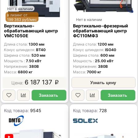
Нет в наличии
в лизинг от
199 363 руб/мес
Нет в наличии
Вертикально-
Вертикально-фрезерный
обрабатывающий центр
обрабатывающий центр
VMC1050E
ФС110МФ3
Длина стола
1300 мм
Длина стола
1200 мм
Конус шпинделя
BT40
Конус шпинделя
ISO40
Ширина стола
520 мм
Ширина стола
600 мм
Мощность
7.50 кВт
Мощность
25.00 кВт
Напряжение
380В
Напряжение
380В
Масса
6800 кг
Масса
7000 кг
6 187 137
p
Узнать цену
Заказать
Заказать
Код товара:
9545
Код товара:
728