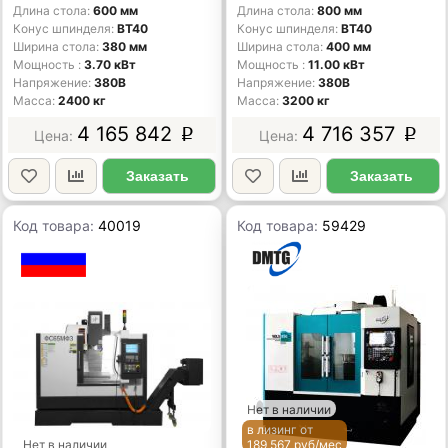
Длина стола
600 мм
Длина стола
800 мм
Конус шпинделя
BT40
Конус шпинделя
BT40
Ширина стола
380 мм
Ширина стола
400 мм
Мощность
3.70 кВт
Мощность
11.00 кВт
Напряжение
380В
Напряжение
380В
Масса
2400 кг
Масса
3200 кг
4 165 842
4 716 357
p
p
Заказать
Заказать
Код товара:
40019
Код товара:
59429
Нет в наличии
в лизинг от
Нет в наличии
189 567 руб/мес