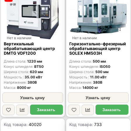
Нет в наличии
Нет в наличии
Вертикальный
Горизонтально-фрезерный
обрабатывающий центр
обрабатывающий центр
DMTG VDF1200
SOLEX HM503H
Длина стола
1220 мм
Длина стола
500 мм
Конус шпинделя
BT50
Конус шпинделя
ISO50
Ширина стола
620 мм
Ширина стола
500 мм
Мощность
35.00 кВт
Мощность
11.00 кВт
Напряжение
380В
Напряжение
380В
Масса
8000 кг
Масса
14000 кг
Узнать цену
Узнать цену
Заказать
Заказать
Код товара:
40020
Код товара:
733