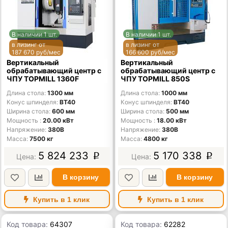
В наличии 1 шт.
В наличии 1 шт.
в лизинг от
в лизинг от
187 670 руб/мес
166 600 руб/мес
Вертикальный
Вертикальный
обрабатывающий центр с
обрабатывающий центр с
ЧПУ TOPMILL 1360F
ЧПУ TOPMILL 850S
Длина стола
1300 мм
Длина стола
1000 мм
Конус шпинделя
BT40
Конус шпинделя
BT40
Ширина стола
600 мм
Ширина стола
500 мм
Мощность
20.00 кВт
Мощность
18.00 кВт
Напряжение
380В
Напряжение
380В
Масса
7500 кг
Масса
4800 кг
5 824 233
5 170 338
p
p
В корзину
В корзину
Купить в 1 клик
Купить в 1 клик
Код товара:
64307
Код товара:
62282