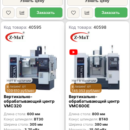
Узнать цену
Узнать цену
Заказать
Заказать
Код товара:
40595
Код товара:
40598
Нет в наличии
Нет в наличии
в лизинг от
в лизинг от
109 610 руб/мес
145 353 руб/мес
Вертикально-
Вертикально-
обрабатывающий центр
обрабатывающий центр
VMC320
VMC600E
Длина стола
600 мм
Длина стола
800 мм
Конус шпинделя
BT30
Конус шпинделя
BT40
Ширина стола
305 мм
Ширина стола
380 мм
Мощность
3.70 кВт
Мощность
15.00 кВт