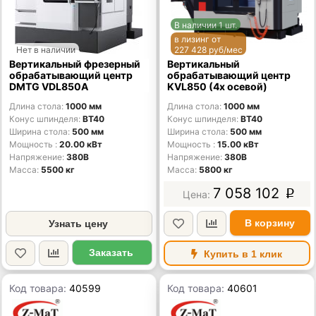
В наличии 1 шт.
в лизинг от
Нет в наличии
227 428 руб/мес
Вертикальный фрезерный
Вертикальный
обрабатывающий центр
обрабатывающий центр
DMTG VDL850A
KVL850 (4х осевой)
Длина стола
1000 мм
Длина стола
1000 мм
Конус шпинделя
BT40
Конус шпинделя
BT40
Ширина стола
500 мм
Ширина стола
500 мм
Мощность
20.00 кВт
Мощность
15.00 кВт
Напряжение
380В
Напряжение
380В
Масса
5500 кг
Масса
5800 кг
7 058 102
p
В корзину
Узнать цену
Заказать
Купить в 1 клик
Код товара:
40599
Код товара:
40601