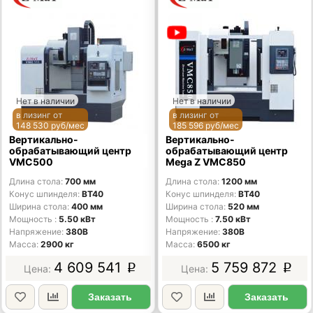
Нет в наличии
Нет в наличии
в лизинг от
в лизинг от
148 530 руб/мес
185 596 руб/мес
Вертикально-
Вертикально-
обрабатывающий центр
обрабатывающий центр
VMC500
Mega Z VMC850
Длина стола
700 мм
Длина стола
1200 мм
Конус шпинделя
BT40
Конус шпинделя
BT40
Ширина стола
400 мм
Ширина стола
520 мм
Мощность
5.50 кВт
Мощность
7.50 кВт
Напряжение
380В
Напряжение
380В
Масса
2900 кг
Масса
6500 кг
4 609 541
5 759 872
p
p
Заказать
Заказать