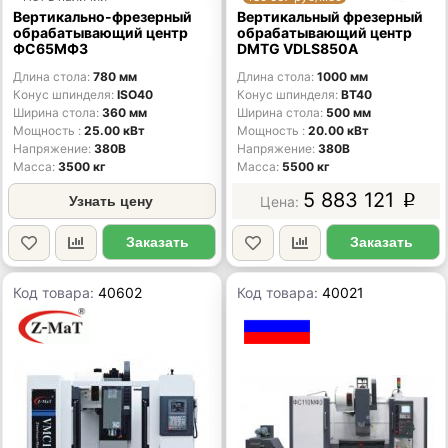
Вертикально-фрезерный
Вертикальный фрезерный
обрабатывающий центр
обрабатывающий центр
ФС65МФ3
DMTG VDLS850А
Длина стола
780 мм
Длина стола
1000 мм
Конус шпинделя
ISO40
Конус шпинделя
BT40
Ширина стола
360 мм
Ширина стола
500 мм
Мощность
25.00 кВт
Мощность
20.00 кВт
Напряжение
380В
Напряжение
380В
Масса
3500 кг
Масса
5500 кг
5 883 121
Узнать цену
p
Заказать
Заказать
Код товара:
40602
Код товара:
40021