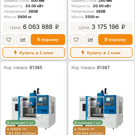
Ширина стола
500 мм
Ширина стола
260 мм
Мощность
20.00 кВт
Мощность
20.00 кВт
Напряжение
380В
Напряжение
380В
Масса
5600 кг
Масса
2500 кг
6 063 888
3 175 196
p
p
В корзину
В корзину
Купить в 1 клик
Купить в 1 клик
Код товара:
61385
Код товара:
61387
В наличии 2 шт.
В наличии 1 шт.
в лизинг от
в лизинг от
144 550 руб/мес
139 944 руб/мес