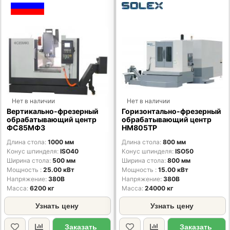
Нет в наличии
Нет в наличии
Вертикально-фрезерный
Горизонтально-фрезерный
обрабатывающий центр
обрабатывающий центр
ФС85МФ3
HM805TP
Длина стола
1000 мм
Длина стола
800 мм
Конус шпинделя
ISO40
Конус шпинделя
ISO50
Ширина стола
500 мм
Ширина стола
800 мм
Мощность
25.00 кВт
Мощность
15.00 кВт
Напряжение
380В
Напряжение
380В
Масса
6200 кг
Масса
24000 кг
Узнать цену
Узнать цену
Заказать
Заказать