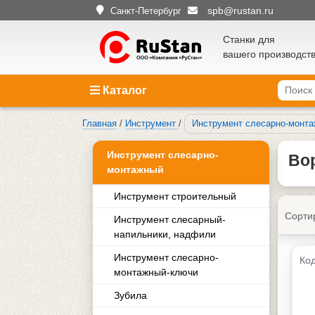
spb@rustan.ru
Санкт-Петербург
Станки для
вашего производст
Каталог
Главная
/
Инструмент
/
Инструмент слесарно-монт
Инструмент слесарно-
Вор
монтажный
Инструмент строительный
Сорти
Инструмент слесарный-
напильники, надфили
Инструмент слесарно-
Код
монтажный-ключи
Зубила