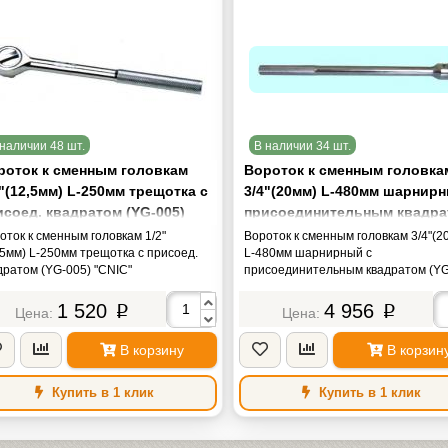
наличии 48 шт.
В наличии 34 шт.
роток к сменным головкам
Вороток к сменным головка
"(12,5мм) L-250мм трещотка с
3/4"(20мм) L-480мм шарнирн
исоед. квадратом (YG-005)
присоединительным квадра
NIC"
(YG-010) "CNIC"
оток к сменным головкам 1/2"
Вороток к сменным головкам 3/4"(2
,5мм) L-250мм трещотка с присоед.
L-480мм шарнирный с
дратом (YG-005) "CNIC"
присоединительным квадратом (YG
010) "CNIC"
1 520
4 956
p
p
В корзину
В корзин
Купить в 1 клик
Купить в 1 клик