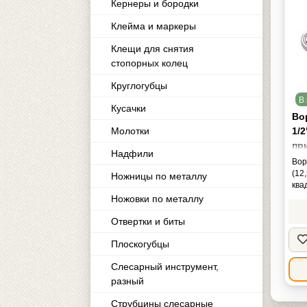
Кернеры и бородки
Клейма и маркеры
Клещи для снятия
стопорных колец
Круглогубцы
В 
Кусачки
Во
Молотки
1/2
пр
Надфили
"C
Вор
(12
Ножницы по металлу
ква
Ножовки по металлу
Отвертки и биты
Плоскогубцы
Слесарный инструмент,
разный
Струбцины слесарные