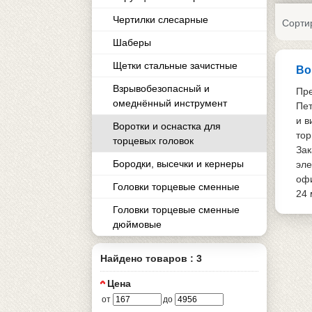
Чертилки слесарные
Сорти
Шаберы
Щетки стальные зачистные
Во
Взрывобезопасный и
Пре
омеднённый инструмент
Пет
и в
Воротки и оснаcтка для
тор
торцевых головок
Зак
Бородки, высечки и кернеры
эле
офи
Головки торцевые сменные
24 
Головки торцевые сменные
дюймовые
Найдено товаров : 3
Цена
от
до