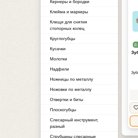
Кернеры и бородки
Клейма и маркеры
Клещи для снятия
стопорных колец
Круглогубцы
В 
Кусачки
Зу
Молотки
Надфили
Зуб
Ножницы по металлу
Ножовки по металлу
Отвертки и биты
Плоскогубцы
Слесарный инструмент,
разный
Струбцины слесарные