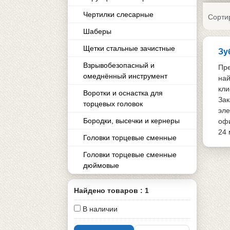
Чертилки слесарные
Сорти
Шаберы
Щетки стальные зачистные
Зу
Взрывобезопасный и
Пре
омеднённый инструмент
най
кли
Воротки и оснаcтка для
Зак
торцевых головок
эле
Бородки, высечки и кернеры
офи
24 
Головки торцевые сменные
Головки торцевые сменные
дюймовые
Найдено товаров : 1
В наличии