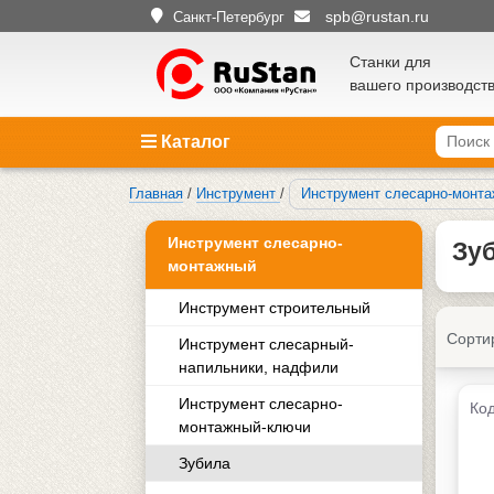
spb@rustan.ru
Санкт-Петербург
Станки для
вашего производст
Каталог
Главная
/
Инструмент
/
Инструмент слесарно-монт
Инструмент слесарно-
Зуб
монтажный
Инструмент строительный
Сорти
Инструмент слесарный-
напильники, надфили
Инструмент слесарно-
Код
монтажный-ключи
Зубила